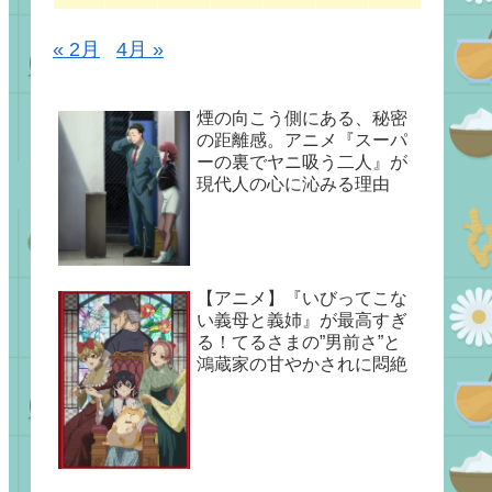
« 2月
4月 »
煙の向こう側にある、秘密
の距離感。アニメ『スーパ
ーの裏でヤニ吸う二人』が
現代人の心に沁みる理由
【アニメ】『いびってこな
い義母と義姉』が最高すぎ
る！てるさまの”男前さ”と
鴻蔵家の甘やかされに悶絶