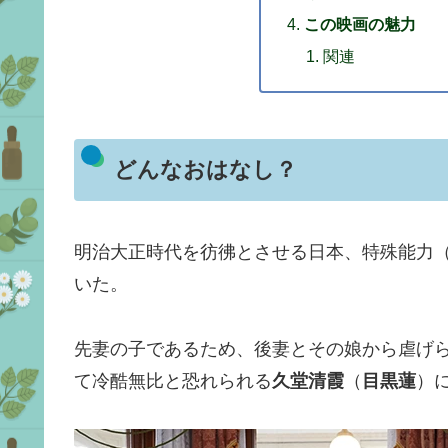
この映画の魅力
関連
どんなおはなし？
明治大正時代を彷彿とさせる日本、特殊能力
いた。
先妻の子であるため、後妻とその娘から虐げ
て冷酷無比と恐れられる
久堂清霞
（
目黒蓮
）