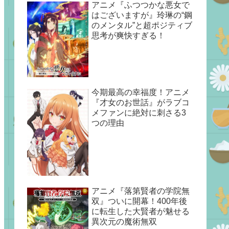
アニメ『ふつつかな悪女で
はございますが』玲琳の“鋼
のメンタル”と超ポジティブ
思考が爽快すぎる！
今期最高の幸福度！アニメ
『才女のお世話』がラブコ
メファンに絶対に刺さる3
つの理由
アニメ『落第賢者の学院無
双』ついに開幕！400年後
に転生した大賢者が魅せる
異次元の魔術無双