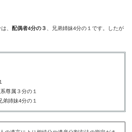
分は、
配偶者4分の３
、兄弟姉妹4分の１です。したが
１
直系尊属３分の１
兄弟姉妹4分の１