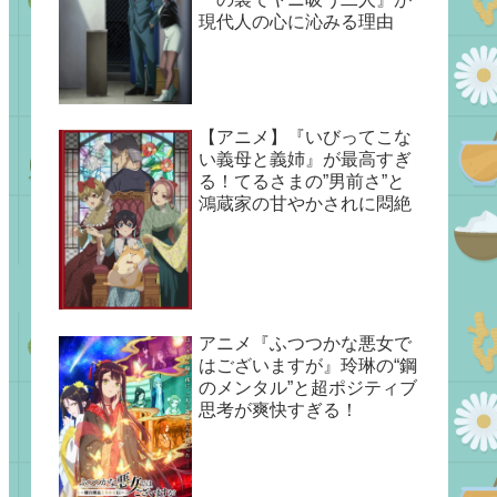
現代人の心に沁みる理由
【アニメ】『いびってこな
い義母と義姉』が最高すぎ
る！てるさまの”男前さ”と
鴻蔵家の甘やかされに悶絶
アニメ『ふつつかな悪女で
はございますが』玲琳の“鋼
のメンタル”と超ポジティブ
思考が爽快すぎる！