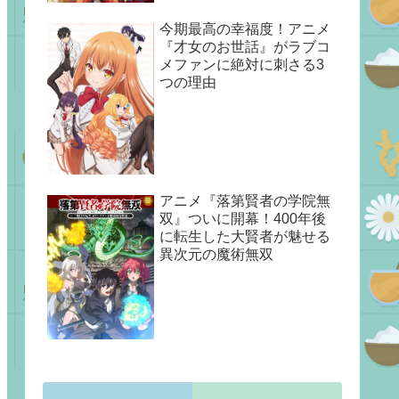
今期最高の幸福度！アニメ
『才女のお世話』がラブコ
メファンに絶対に刺さる3
つの理由
アニメ『落第賢者の学院無
双』ついに開幕！400年後
に転生した大賢者が魅せる
異次元の魔術無双