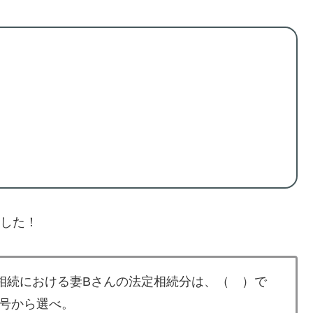
ました！
相続における妻Bさんの法定相続分は、（ ）で
号から選べ。