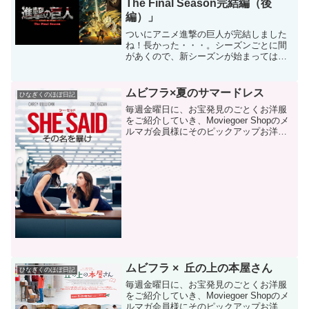
The Final Season完結編（後
編）」
ついにアニメ進撃の巨人が完結しました
ね！長かった・・・。シーズンごとに間
があくので、新シーズンが始まっては、
前話を復習する・・・という日々もこれ
で本当に最後です！進撃の巨人てどんな
おはなし？かなり作り込まれたプロット
ムビフラ×夏のサマードレス
ひなぎくのほぼ日記
なので、サクッとは説明で...
毎週金曜日に、お宝発見のごとくお洋服
をご紹介していき、Moviegoer Shopのメ
ルマガ会員様にそのピックアップお洋服
をお得にゲットできるクーポンコードを
お贈りするムビゴフライデー(^0^)/企画。
先週と今週はお盆と重なり、ドタバタの
２...
ムビフラ × 丘の上の本屋さん
ひなぎくのほぼ日記
毎週金曜日に、お宝発見のごとくお洋服
をご紹介していき、Moviegoer Shopのメ
ルマガ会員様にそのピックアップお洋服