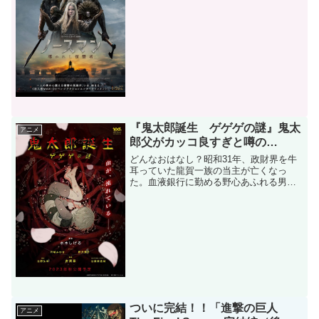
ートは幼い頃、父の弟であるフィヨルニ
ルが父を殺すところを目撃してしまう。
復習を恐れたフィヨルニルはアムレート
を殺そうと追っ手を仕向け...
『鬼太郎誕生 ゲゲゲの謎』鬼太
アニメ
郎父がカッコ良すぎと噂の…
どんなおはなし？昭和31年、政財界を牛
耳っていた龍賀一族の当主が亡くなっ
た。血液銀行に勤める野心あふれる男、
水木は次期当主を見極めるべく哭倉村へ
と向かう。龍賀家では跡取りについて言
い争いが絶えず、そんな中、次期当主と
決まった長男が惨死してし...
ついに完結！！「進撃の巨人
アニメ