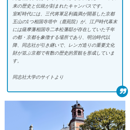
来の歴史と伝統が刻まれたキャンパスです。
室町時代には、三代将軍足利義満が開基した京都
五山の1つ相国寺塔中（鹿苑院）が、江戸時代幕末
には薩摩藩相国寺二本松藩邸が存在していた千年
の都・京都を象徴する場所であり、明治時代以
降、同志社が引き継いで、レンガ造りの重要文化
財が並ぶ京都で有数の歴史的景観を形成していま
す。
同志社大学のサイトより