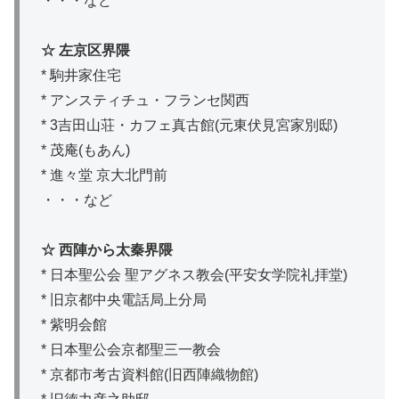
・・・など
☆ 左京区界隈
* 駒井家住宅
* アンスティチュ・フランセ関西
* 3吉田山荘・カフェ真古館(元東伏見宮家別邸)
* 茂庵(もあん)
* 進々堂 京大北門前
・・・など
☆ 西陣から太秦界隈
* 日本聖公会 聖アグネス教会(平安女学院礼拝堂)
* 旧京都中央電話局上分局
* 紫明会館
* 日本聖公会京都聖三一教会
* 京都市考古資料館(旧西陣織物館)