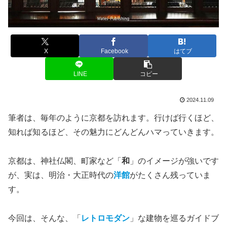
X
Facebook
はてブ
LINE
コピー
2024.11.09
筆者は、毎年のように京都を訪れます。行けば行くほど、
知れば知るほど、その魅力にどんどんハマっていきます。
京都は、神社仏閣、町家など「
和
」のイメージが強いです
が、実は、明治・大正時代の
洋館
がたくさん残っていま
す。
今回は、そんな、「
レトロモダン
」な建物を巡るガイドブ