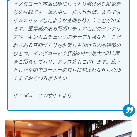
イノダコーヒ本店は街にしっとり溶け込む町家造
りの外観です。店の中に一歩入れれば、まるでタ
イムスリップしたような空間を味わうことが出来
ます。重厚感のある照明やチェアなどのインテリ
アや、ギンガムチェックのテーブル席など、こだ
わりある空間づくりをお楽しみ頂けるのも特徴の
ひとつ。イノダコーヒ全店舗の中で最大の211席
をご用意しており、テラス席もございます。広々
とした空間でコーヒーの香りに包まれながら心ゆ
くまでおくつろぎ下さい。
イノダコーヒのサイトより