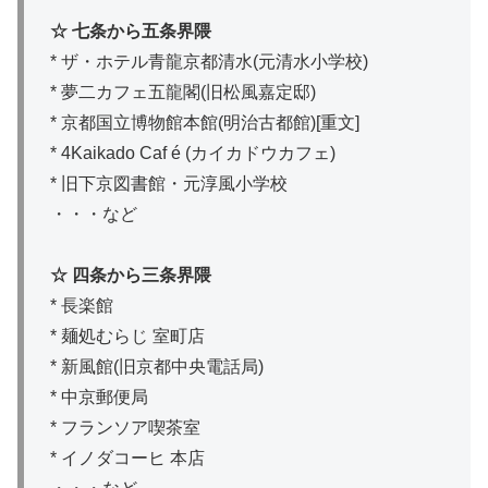
☆ 七条から五条界隈
* ザ・ホテル青龍京都清水(元清水小学校)
* 夢二カフェ五龍閣(旧松風嘉定邸)
* 京都国立博物館本館(明治古都館)[重文]
* 4Kaikado Caf é (カイカドウカフェ)
* 旧下京図書館・元淳風小学校
・・・など
☆ 四条から三条界隈
* 長楽館
* 麺処むらじ 室町店
* 新風館(旧京都中央電話局)
* 中京郵便局
* フランソア喫茶室
* イノダコーヒ 本店