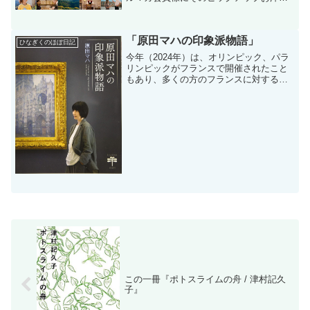
をお得にゲットできるクーポンコードを
お贈りするムビゴフライデー(^0^)/企画。
昨日、『丘の上の本屋さん』という映画
「原田マハの印象派物語」
を...
ひなぎくのほぼ日記
今年（2024年）は、オリンピック、パラ
リンピックがフランスで開催されたこと
もあり、多くの方のフランスに対する関
心が高まった年ではないでしょうか。た
だ、「フランス」といえば「芸術」です
よね。笑中でも、印象派（いんしょう
は）は、19世紀後半の...
この一冊『ポトスライムの舟 / 津村記久
子』