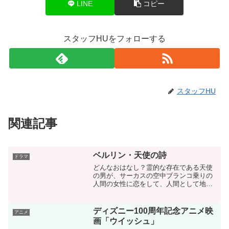
LINE
コピー
スタッフHUをフォローする
スタッフHU
関連記事
ベルリン・天使の詩
ドラマ
どんなおはなし？霊的な存在である天使
の男が、サーカスの空中ブランコ乗りの
人間の女性に恋をして、人間として地上
に降り、死のある人生を選ぶというおは
なし。ヴィム・ヴェンダース監督の代表
作先日ヴィム・ベンダース監督の「パー
ディズニー100周年記念アニメ映
アニメ
フェクト・デイズ」に出演...
画「ウイッシュ」