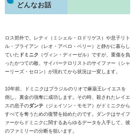
どんなお話
ロス郊外で、レティ（ミシェル・ロドリゲス）や息子リト
ル・ブライアン（レオ・アベロ・ベリー）と静かに暮らし
ていた
ドミニク
（ヴィン・ディーゼル）ですが、重傷を負
ったかつての敵、サイバーテロリストのサイファー（シャ
ーリーズ・セロン）が現れてから状況は一変します。
10年前、ドミニクはブラジルのリオで麻薬王レイエスを
倒し、裏金の強奪に成功します。その時、殺されたレイエ
スの息子の
ダンテ
（ジェイソン・モモア）がドミニクから
すべてを奪うための復讐を始めたのです。ダンテはサイフ
ァーからドミニクに関するあらゆるデータを入手して、彼
のファミリーの分断を狙います。