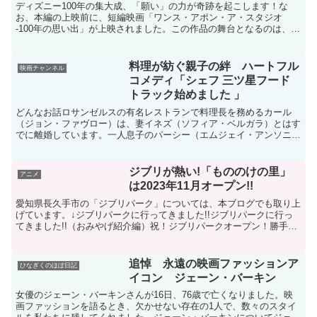
ディズニー100年の集大成、「願い」の力が奇跡を起こします！な
お、本編の上映前に、短編映画「ワンス・アポン・ア・スタジオ
-100年の思い出」が上映されました。この作品の舞台となるのは、デ
ィズニーの礎ともいうべき、カリフォルニアにあるウォル...
料理が紡ぐ親子の絆 ハートフル
映画チャンネル
コメディ「シェフ 三ツ星フード
トラック始めました 」
どんなお話ロサンゼルスの有名レストランで料理長を務めるカール
（ジョン・ファヴロー）は、妻イネズ（ソフィア・ベルガラ）とはす
でに離婚しています。一人息子のパーシー（エムジェイ・アンソニ
ー）はイネズと暮らしており、時々二人は会っていますが、仕事...
ジブリが熱い!「もののけの里」
アニメ
は2023年11月オープン!!
愛知県長久手市の「ジブリパーク」については、本ブログでも取り上
げています。↓ジブリパークに行ってきました!!ジブリパークに行っ
てきました!!（おみやげ紹介編）祝！ジブリパークオープン！勝手に
コラボ企画昨日、7月21日付けの新聞報道によれば、...
追悼 永遠の映画ファッションア
ひなぎくのほぼ日記
イコン ジェーン・バーキン
女優のジェーン・バーキンさんが16日、76歳で亡くなりました。映
画ファッションを語るとき、欠かせない存在の1人で、数々のスタイ