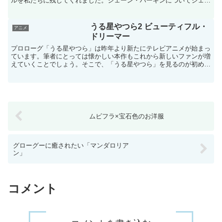
ルを私たちに残してくれました。ジェーン・バーキンについてジェー
ンはイギリス人女優。フランス人のセルジュ・ゲンスブー...
うる星やつら2 ビューティフル・
アニメ
ドリーマー
プロローグ「うる星やつら」は昨年より新たにテレビアニメが始まっ
ています。筆者にとっては懐かしい本作もこれから新しいファンが増
えていくことでしょう。そこで、「うる星やつら」を見るのが初めて
という方に是非とも見ていただきたいのが、「うる星やつら...
ムビフラ×宝石色のお洋服
グローグーに癒されたい「マンダロリア
ン」
コメント