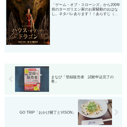
「ゲーム・オブ・スローンズ」から200年
前のターガリエン家のお家騒動のおはな
し。ネタバレあります！！あらすじ（ネ
タバレあり）まだウェスタロスの七王国
の王としてターガリエン家が君臨してい
た時代。生きたドラゴンを有し、圧倒的
な力を持っているター...
まなび「登録販売者 試験申込完了の
巻」
GO TRIP「おかげ横丁とVISON」