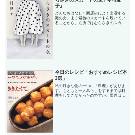
子』
どんなおはなし？商店街によく出没する
謎の女。よく紫色のスカートを履いてい
ることから、近所ではむらさきのスカー
トの女と呼ばれ、都市伝説のような扱い
を受けている。そのむらさきのスカート
の女と友達になりたいという願望を持つ
主人公が、決して接触する...
今日のレシピ「おすすめレシピ本
ひなぎくのほぼ日記
3選」
私の好きな物の一つに「料理」がありま
す。もともと一人暮らしをするまでは料
理をしてこなかったのですが、栗原はる
みさんのレシピ本で料理を作り始めてか
ら、大好きになりました。ということ
で、今回はそのきっかけとなった、栗原
はるみさんの本をはじめ、私...