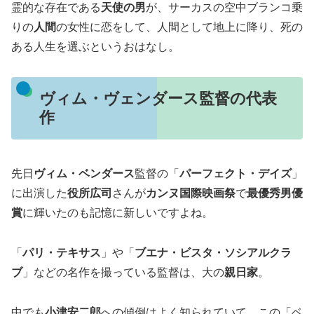
霊的な存在である
天使の男
が、サーカスの空中ブランコ乗
りの
人間
の女性に恋をして、人間として地上に降り、死の
ある人生を選ぶというおはなし。
ヴィム・ヴェンダース監督の代表
作
先日
ヴィム・ベンダース
監督の「
パーフェクト・デイズ
」
に出演した
役所広司
さんが
カンヌ国際映画祭
で
最優秀男優
賞
に輝いたのも記憶に新しいですよね。
「
パリ・テキサス
」や「
ブエナ・ビスタ・ソシアルクラ
ブ
」などの名作を撮っている監督は、大の
親日家
。
中でも
小津安二郎
への傾倒はよく知られていて、この「ベ