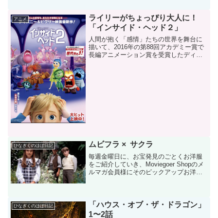
ライリーがちょっぴり大人に！
アニメ
「インサイド・ヘッド２」
人間が抱く「感情」たちの世界を舞台に
描いて、2016年の第88回アカデミー賞で
長編アニメーション賞を受賞したディズ
ニー＆ピクサーのアニメーション映画
「インサイド・ヘッド」が帰ってきまし
た。「インサイド・ヘッド２」です。公
開後、大ヒットと聞い...
ムビフラ × サクラ
ひなぎくのほぼ日記
毎週金曜日に、お宝発見のごとくお洋服
をご紹介していき、Moviegoer Shopのメ
ルマガ会員様にそのピックアップお洋服
をお得にゲットできるクーポンコードを
お贈りするムビゴフライデー(^0^)/企画。
全国各地で桜が満開ですね！今年は開花
の...
「ハウス・オブ・ザ・ドラゴン」
ひなぎくのほぼ日記
1〜2話