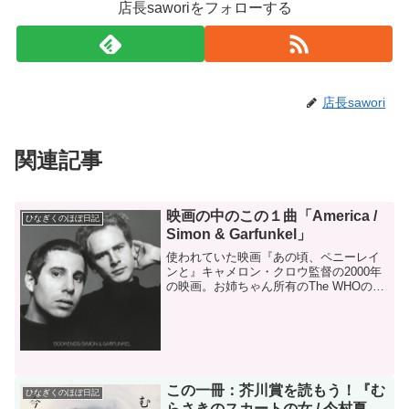
店長saworiをフォローする
店長sawori
関連記事
映画の中のこの１曲「America /
ひなぎくのほぼ日記
Simon & Garfunkel」
使われていた映画『あの頃、ペニーレイ
ンと』キャメロン・クロウ監督の2000年
の映画。お姉ちゃん所有のThe WHOのレ
コードを聴いて音楽に覚醒したウィリア
ムは、ロックライターを目指し執筆、ひ
ょんな事からローリング・ストーン誌に
その文章力が認...
この一冊：芥川賞を読もう！『む
ひなぎくのほぼ日記
らさきのスカートの女 / 今村夏