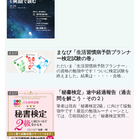
ャー・パルバース コスモピア 以下本
書といいます」です。筆者にとって、原
作の著者の宮沢賢治は...
まなび「生活習慣病予防プランナ
まなび
ー検定試験の巻」
ただいま「生活習慣病予防プランナー」
の資格の勉強中です！ついに検定試験を
終えました。結果は・・・・・合格
っ！！よかったー！ホッとしています。
というのも、この検定試験、チャンスは
１度きり。落ちると認定してもらえない
「秘書検定」途中経過報告（過去
まなび
ので何回も見直ししました。そ...
問を解こう・その２）
筆者は現在「秘書検定2級」に向けて猛勉
強中です！最近の勉強ルーティーンとし
ては、①前回紹介した「秘書検定実問題
集2級 2023年度版 （以下、秘書検定2級
実問題集といいます）」を一年分解く②
答え合わせをする③解説を見つつ、以前
紹介したテキス...