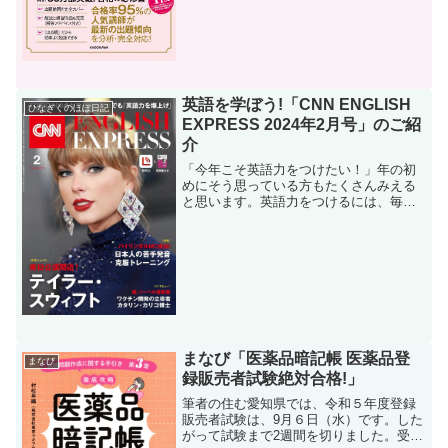
英語を学ぼう!「CNN ENGLISH
ひなぎくのほぼ日記
EXPRESS 2024年2月号」のご紹
介
「今年こそ英語力をつけたい！」年の初
めにそう思っている方もたくさんみえる
と思います。英語力をつけるには、毎日
継続することです。そして、最良の教材
を選ぶことです。生の英語に触れなが
ら、語注や解説もしっかりしていて学習
を続けられる。このようなあ...
まなび「医薬品暗記帳 医薬品登
まなび
録販売者試験絶対合格!」
筆者の住む愛知県では、令和５年度登録
販売者試験は、9月６日（水）です。した
がって試験まで2週間を切りました。受験