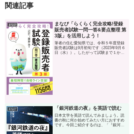
関連記事
まなび「らくらく完全攻略!登録
まなび
販売者試験一問一答&要点整理 第
3版」を活用しよう！
筆者の住む愛知県では、令和５年度登録
販売者試験は9月初旬です（2023年9月６
日（水））。したがって試験まで１か月
を切りました。受験を申し込まれたみな
さまはいかがお過ごしでしょうか。そろ
そろ、過去問にも本格的に挑戦されてい
る頃でしょうか。問...
「銀河鉄道の夜」を英語で読む
まなび
日本文学を英語で読んでみましょう。読
書の秋に何か始めてみたい方におすすめ
です。今回ご紹介するのは、「『銀河鉄
道の夜』を英語で読む 英訳･解説: ロジ