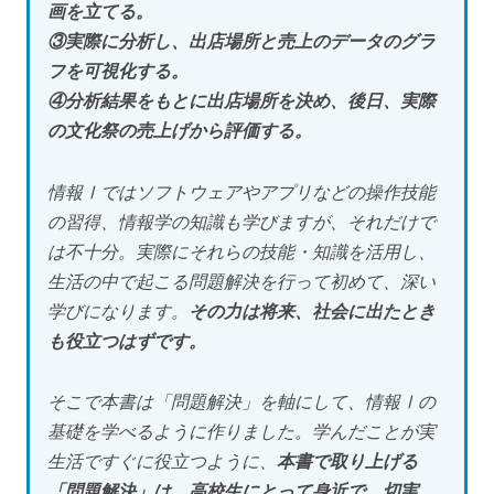
画を立てる。
③実際に分析し、出店場所と売上のデータのグラ
フを可視化する。
④分析結果をもとに出店場所を決め、後日、実際
の文化祭の売上げから評価する。
情報Ⅰではソフトウェアやアプリなどの操作技能
の習得、情報学の知識も学びますが、それだけで
は不十分。実際にそれらの技能・知識を活用し、
生活の中で起こる問題解決を行って初めて、深い
学びになります。
その力は将来、社会に出たとき
も役立つはずです。
そこで本書は「問題解決」を軸にして、情報Ⅰの
基礎を学べるように作りました。学んだことが実
生活ですぐに役立つように、
本書で取り上げる
「問題解決」は、高校生にとって身近で、切実