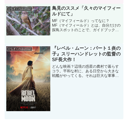
制作を手掛けるザ・ビートルズの完全新
鳥見のススメ「久々のマイフィー
作ドキュメンタリーとして登場...
ひなぎくのほぼ日記
ルドにて」
MF（マイフィールド）ってなに？
MF（マイフィールド）とは、自分だけの
探鳥スポットのことで、ガイドブックな
どに載るような有名な単調地とは違っ
て、人も少なくじっくり観察ができま
す。バーダーがたくさんいると、情報が
『レベル・ムーン：パート１炎の
得られる反面、たくさんの人が集...
ひなぎくのほぼ日記
子』スリーハンドレットの監督の
SF長大作！
どんな映画？辺境の惑星の農村で暮らす
コラ。平和な村に、ある日空から大きな
戦艦がやってくる。それは巨大な軍事大
国マザーワールドからの使者で、穀物を
求めてやってきたのだった。総督は村長
を殺し、収穫が終わる10週間後にまたや
ってくるといい、村を後...