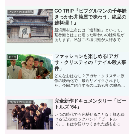
介します。高台寺（こうだいじ）は、京
都市中心部から鴨川を挟んで東側に位置
GO TRIP『ビブグルマンの千年鮭
ひなぎくのほぼ日記
し、豊臣秀吉の北政所ね...
きっかわ井筒屋で味わう、絶品の
鮭料理！』
新潟県村上市には「塩引鮭」といって、
荒巻鮭とはまた違った味わいの鮭料理が
あります。私はこの塩引鮭が大好きで、
いつか村上を訪れたいと思っていまし
た！村上への行き方新潟駅から、JR特急
「いなほ」に乗ります。広大な田んぼの
ファッションも楽しめる!アガ
ドラマ
広がる風景に心癒されなが...
サ・クリスティの「ナイル殺人事
件」
どんなおはなし？アガサ・クリスティ原
作の映画化で、最近リメイクされまし
た。今回ご紹介するのは1978年の映画で
す。友人の大富豪リネットに、婚約者を
紹介したジャクリーン（ミア・ファロ
ー）。しかし、恋人のサイモンとリネッ
完全新作ドキュメンタリー「ビー
ひなぎくのほぼ日記
トはジャクリーンを裏切り...
トルズ ’64」
いつの時代でも色褪せることなく輝き続
ける伝説のロックバンド「ビートル
ズ」。もはや語りつくされた感もあった
のですが、このほど、「タクシードライ
バー」のマーティン・スコセッシ監督が