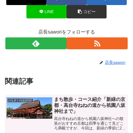
LINE
コピー
店長saworiをフォローする
店長sawori
関連記事
まち散歩・コース紹介「新緑の京
ひなぎくのほぼ日記
都・高台寺ねねの道から祇園八坂
神社まで」
高台寺ねねの道から祇園八坂神社への散
策がおすすめ京都は四季を通じて見どこ
ろ満載ですが、今回は、新緑の季節に20
代女性におすすめの観光スポットをご紹