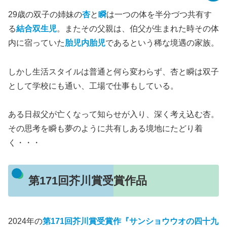
29歳の双子の姉妹の
杏
と
瞬
は一つの体を半分づつ共有す
る
結合双生児
。またその父親は、伯父が生まれた時その体
内に宿っていた
胎児内胎児
であるという稀な境遇の家族。
しかし生活スタイルは普通と何ら変わらず、杏と瞬は双子
として学校にも通い、工場で仕事もしている。
ある日叔父が亡くなって知らせが入り、深く考え込む杏。
その思考を瞬も夢のように共有しある境地にたどり着
く・・・
第171回芥川賞受賞作品
2024年の
第171回芥川賞受賞作『サンショウウオの四十九