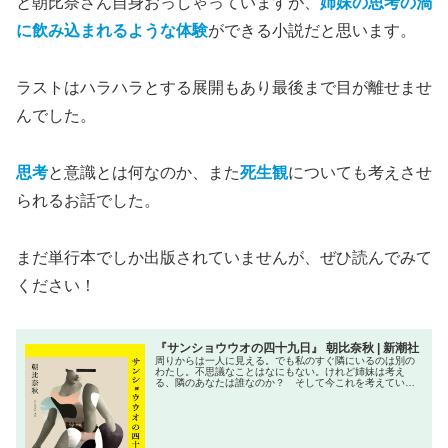
と朝比奈さん自身おっしゃっていますが、
姉妹の思考の渦
に飲み込まれるような体験
ができる小説だと思います。
ラストはハラハラとする展開もあり最後まで目が離せませ
んでした。
思考
と意識とは何なのか、また
死生観
についても考えさせ
られるお話でした。
まだ単行本でしか出版されていませんが、ぜひ読んでみて
ください！
『サンショウウオの四十九日』 朝比奈秋 | 新潮社
周りからは一人に見える。でも私のすぐ隣にいるのは別の
わたし。不思議なことはなにもない。けれど姉妹は考え
る、隣のあなたは誰なのか？ そして今これを考えている
のは誰なのか――三島賞受賞作『植物少女』の衝撃再び。
最も注目される