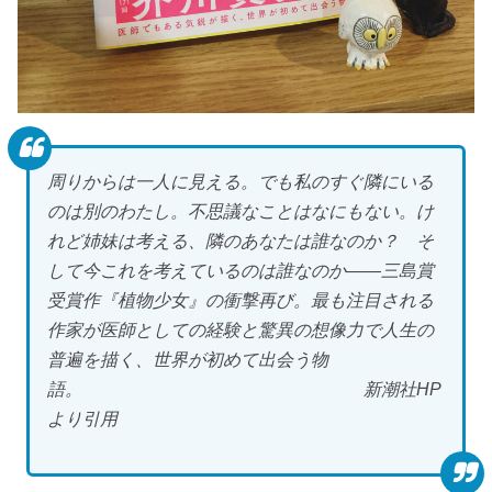
周りからは一人に見える。でも私のすぐ隣にいる
のは別のわたし。不思議なことはなにもない。け
れど姉妹は考える、隣のあなたは誰なのか？ そ
して今これを考えているのは誰なのか――三島賞
受賞作『植物少女』の衝撃再び。最も注目される
作家が医師としての経験と驚異の想像力で人生の
普遍を描く、世界が初めて出会う物
語。 新潮社HP
より引用