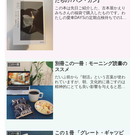
たちの / ハン・ガン』
この本は先日ご紹介した、古本屋かえり
みちさんの福袋で購入したものです。わ
たしの愛車DAYSの定期点検待ちでの1時
間のお供に、この本を持っていきまし
た。中を開くと詩のような、お話のよう
な２〜５ページほどの短い文章の連続
で、とっても読みやすくて...
別冊この一冊：モーニング読書の
この一冊
ススメ
だいぶ前から『朝活』という言葉が使わ
れていますが、朝、文化的に過ごすのは
精神的にとても良い影響を与えると思っ
ています。『朝活』の中でも最も取り入
れやすいのは、個人的にラジオ体操
（笑）と読書だと思っていて、今回は読
書をおすすめしたいと思います...
この１冊 「グレート・ギャツビ
この一冊