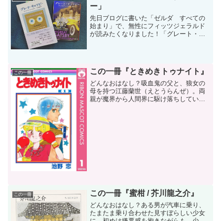
ー」
先日ブログに書いた「ゼルダ すべての
始まり」で、無性にフィッツジェラルド
が読みたくなりました！「グレート・ギ
ャッツビー」について「グレート・ギャ
ッツビー」はF・スコット・フィッツジェ
ラルドの長編小説で、何度か映画化もさ
れています。有名なのは...
この一冊『ときめきトゥナイト』
この一冊
どんなおはなし？吸血鬼の父と、狼女の
母を持つ江藤蘭世（えとうらんぜ）。両
親が魔界から人間界に駆け落ちしてい
て、蘭世は人間界で普通の女子中学生と
して学校に通っています。そして同級生
の人間の男の子、真壁俊に初恋中。ライ
バルの神谷陽子とは犬猿の仲...
この一冊『蜜柑 / 芥川龍之介』
この一冊
どんなおはなし？ある男が汽車に乗り、
たまたま乗り合わせた見すぼらしい少女
に、初めは嫌悪感を抱きながらも、少女