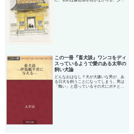
のある行動に心洗われるという、芥川龍
之介の短編小説。いつ頃の作品？Hì´Vî
@¬àÆ@å³14N@V...
この一冊『畜犬談』ワンコをディ
この一冊
スっているようで愛のある太宰の
飼い犬論
どんなおはなし？犬が大嫌いな男が、あ
る日犬を飼うことになってしまう。男は
「醜い」と思っているその犬にポチと名
をつけ、しょうがなく世話をする。そう
しているうち、引っ越しが決まりその犬
を置いていくことを決意するのだ
が・・・太宰って面白いんだ！と...