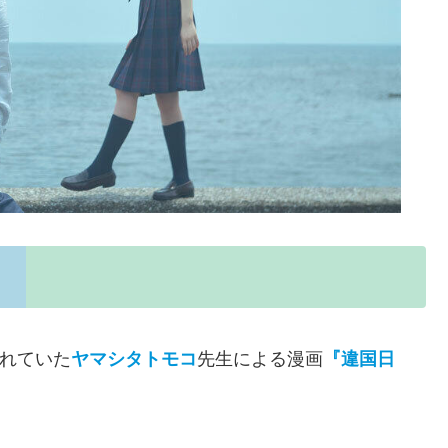
れていた
ヤマシタトモコ
先生による漫画
『違国日