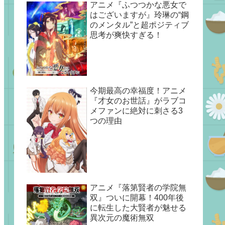
アニメ『ふつつかな悪女で
はございますが』玲琳の“鋼
のメンタル”と超ポジティブ
思考が爽快すぎる！
今期最高の幸福度！アニメ
『才女のお世話』がラブコ
メファンに絶対に刺さる3
つの理由
アニメ『落第賢者の学院無
双』ついに開幕！400年後
に転生した大賢者が魅せる
異次元の魔術無双