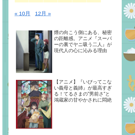
« 10月
12月 »
煙の向こう側にある、秘密
の距離感。アニメ『スーパ
ーの裏でヤニ吸う二人』が
現代人の心に沁みる理由
【アニメ】『いびってこな
い義母と義姉』が最高すぎ
る！てるさまの”男前さ”と
鴻蔵家の甘やかされに悶絶