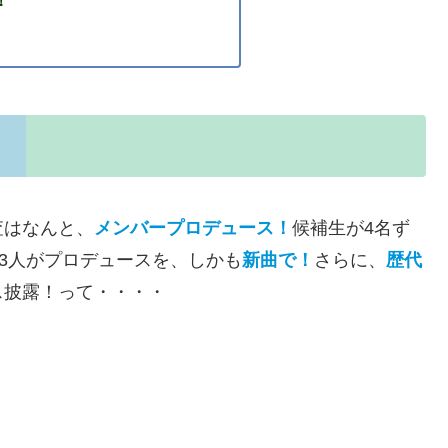
査はなんと、
メンバープロデュース！
候補生が4名ず
zの3人がプロデュースを、しかも
新曲で！
さらに、
歴代
ス披露！って・・・・