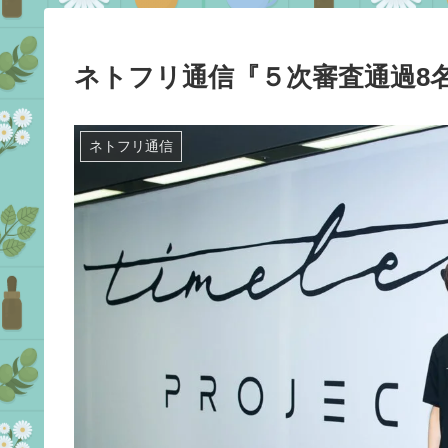
ネトフリ通信『５次審査通過8
ネトフリ通信