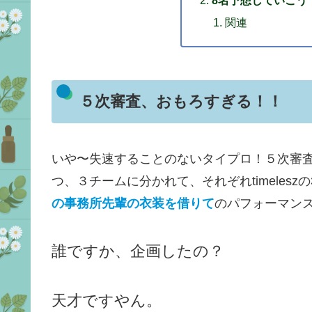
関連
５次審査、おもろすぎる！！
いや〜失速することのないタイプロ！５次審
つ、３チームに分かれて、それぞれtimeles
の事務所先輩の衣装を借りて
のパフォーマン
誰ですか、企画したの？
天才ですやん。