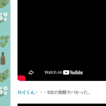
ロイくん
・・・5次の覚醒ヤバかった。