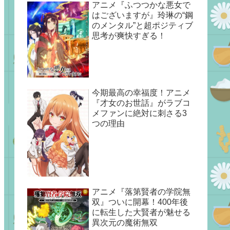
アニメ『ふつつかな悪女で
はございますが』玲琳の“鋼
のメンタル”と超ポジティブ
思考が爽快すぎる！
今期最高の幸福度！アニメ
『才女のお世話』がラブコ
メファンに絶対に刺さる3
つの理由
アニメ『落第賢者の学院無
双』ついに開幕！400年後
に転生した大賢者が魅せる
異次元の魔術無双