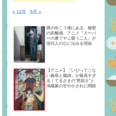
« 12月
5月 »
煙の向こう側にある、秘密
の距離感。アニメ『スーパ
ーの裏でヤニ吸う二人』が
現代人の心に沁みる理由
【アニメ】『いびってこな
い義母と義姉』が最高すぎ
る！てるさまの”男前さ”と
鴻蔵家の甘やかされに悶絶