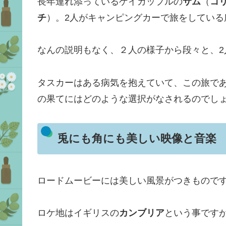
長年連れ添っているゲイカップルの
サム
（
コ
チ
）。2人がキャンピングカーで旅をしている
なんの説明もなく、２人の様子から段々と、
タスカーはある病気を抱えていて、この旅で
の果てにはどのような選択がなされるのでし
兎にも角にも美しい映像と音楽
ロードムービーには美しい風景がつきもので
ロケ地はイギリスの
カンブリア
という事です