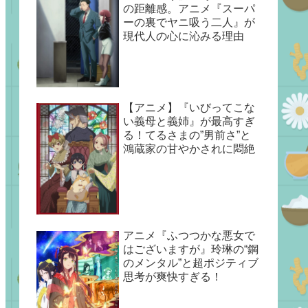
の距離感。アニメ『スーパ
ーの裏でヤニ吸う二人』が
現代人の心に沁みる理由
【アニメ】『いびってこな
い義母と義姉』が最高すぎ
る！てるさまの”男前さ”と
鴻蔵家の甘やかされに悶絶
アニメ『ふつつかな悪女で
はございますが』玲琳の“鋼
のメンタル”と超ポジティブ
思考が爽快すぎる！