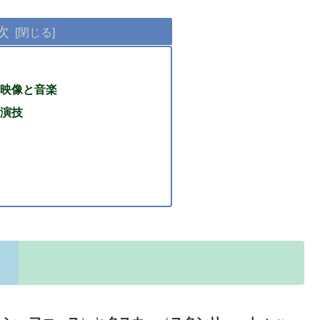
次
映像と音楽
演技