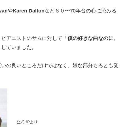
van
や
Karen Dalton
など６０〜70年台の心に沁みる
、ピアニストのサムに対して「
僕の好きな曲なのに、
もしていました。
互いの良いところだけではなく、嫌な部分もろとも受
公式HPより