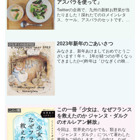
アスパラを使って」
Twitterの企画で、九州の新鮮お野菜が当
たりました！採れたてのロメインレタ
ス、ケール、アスパラのセットです。早
速、栄養の面も考えながら（生活習慣病
予防プランナーなので！笑）お料理して
みました。ロメインレタスとアスパラの
栄養価についてロメ...
2023年新年のごあいさつ
ひなぎくのほぼ日記
みなさま、新年あけましておめでとうご
ざいます！年々、1年が経つのが早くなっ
てきました(><)昨年は「ひなぎくの映画
日記」というブログを立ち上げて、イラ
ストに挑戦したり、ほぼ日記として雑記
的な書き物もさせて頂きました。書くこ
とが大好きな私にと...
この一冊「少女は、なぜフランス
この一冊
を救えたのか ジャンヌ・ダルク
のオルレアン解放」
今回は、世界史のなかでも、類まれな
「ジャンヌ・ダルク」について著わした
書籍をご紹介します。「少女は、なぜフ