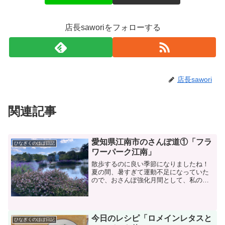
店長saworiをフォローする
店長sawori
関連記事
愛知県江南市のさんぽ道①「フラ
ひなぎくのほぼ日記
ワーパーク江南」
散歩するのに良い季節になりましたね！
夏の間、暑すぎて運動不足になっていた
ので、おさんぽ強化月間として、私の地
元、愛知県江南市のオススメさんぽスポ
ットをご紹介します！フラワーパーク江
南ってどんなところ？都市生活空間にお
いてゆとりとうるおいを実...
今日のレシピ「ロメインレタスと
ひなぎくのほぼ日記