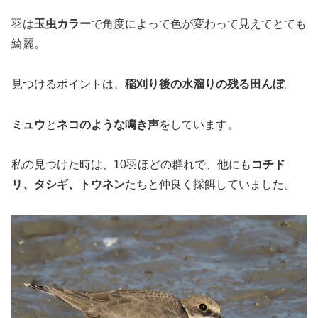
羽は
玉虫カラー
で角度によって色が変わって見えてとても
綺麗。
見つけるポイントは、
稲刈り後の水溜りの残る田んぼ
。
ミュウ
と
ネコのような鳴き声
をしています。
私の見つけた時は、10羽ほどの群れで、他にも
コチド
リ、タシギ、トウネン
たちと仲良く採餌していました。