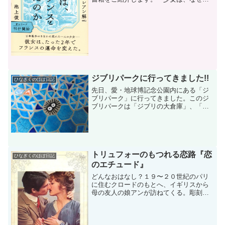
ランスを救えたのかジャンヌ・ダルクの
オルレアン解放 池上 俊一著 NHK出
版 以下本書といいます」です。ジャン
ヌ・ダルクとはジャンヌ・...
ジブリパークに行ってきました!!
ひなぎくのほぼ日記
先日、愛・地球博記念公園内にある「ジ
ブリパーク」に行ってきました。このジ
ブリパークは「ジブリの大倉庫」、「青
春の丘」、「どんどこ森」の３つのエリ
アがありますが、今回はこのうち、「ジ
ブリの大倉庫」を訪問しました。ジブリ
パークのメインエリア「ジ...
トリュフォーのもつれる恋路『恋
ひなぎくのほぼ日記
のエチュード』
どんなおはなし？１９〜２０世紀のパリ
に住むクロードのもとへ、イギリスから
母の友人の娘アンが訪ねてくる。彫刻家
を目指すアンと、芸術好きのクロードは
意気投合し仲良くなるが、アンは「私の
妹にもあって欲しい・・・」とクロード
をイギリスの自宅へ招く。...