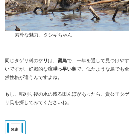
素朴な魅力。タシギちゃん
同じタゲリ科の
ケリ
は、
留鳥
で、一年を通して見つけやす
いですが、好戦的な
喧嘩っ早い鳥
で、似たような鳥でも全
然性格が違うんですよね。
もし、稲刈り後の水の残る田んぼがあったら、貴公子タゲ
リ氏を探してみてくださいね。
関連