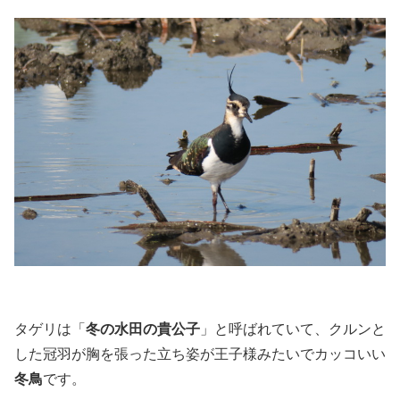
タゲリは「
冬の水田の貴公子
」と呼ばれていて、クルンと
した冠羽が胸を張った立ち姿が王子様みたいでカッコいい
冬鳥
です。