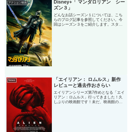
Disney+「 マンダロリアン シー
アクション映画
ズン３」
どんなお話シーズン１については、こち
らのブログ記事を参照してください。今
回はシーズン３をご紹介します。スタ
ー・ウォーズの銀河を巡る ―たった二
人の旅。 ダース・ベイダーの死から5
年後の銀河を舞台に、賞金稼ぎ“マンダロ
リアン”と、フォースの...
「エイリアン： ロムルス」新作
News
レビューと過去作おさらい
エイリアンシリーズ第7作めとなる「エイ
リアン：ロムルス」行ってきました！久
しぶりの映画館です！未だ、映画館の売
店でのポップコーン買いがよくわから
ず、明らかにサイズ間違えて購入・・・
映画自体は、あんまり期待してなくて、
一応時系列だけ把握して、...