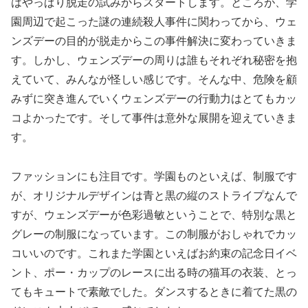
はやっぱり脱走の試みからスタートします。ところが、学
園周辺で起こった謎の連続殺人事件に関わってから、ウェ
ンズデーの目的が脱走からこの事件解決に変わっていきま
す。しかし、ウェンズデーの周りは誰もそれぞれ秘密を抱
えていて、みんなが怪しい感じです。そんな中、危険を顧
みずに突き進んでいくウェンズデーの行動力はとてもカッ
コよかったです。そして事件は意外な展開を迎えていきま
す。
ファッションにも注目です。学園ものといえば、制服です
が、オリジナルデザインは青と黒の縦のストライプなんで
すが、ウェンズデーが色彩過敏ということで、特別な黒と
グレーの制服になっています。この制服がおしゃれでカッ
コいいのです。これまた学園といえばお約束の記念日イベ
ント、ポー・カップのレースに出る時の猫耳の衣装、とっ
てもキュートで素敵でした。ダンスするときに着てた黒の