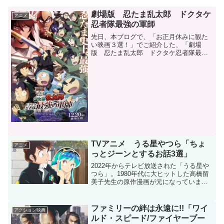
劇場版 忍たま乱太郎 ドクタケ
アニメ
忍者隊最強の軍師
先日、本ブログで、「お正月休みに観た
い映画３選！」でご紹介した、「劇場
版 忍たま乱太郎 ドクタケ忍者隊最強
の軍師」を劇場で鑑賞しました。今回
は、この映画をご紹介いたします。どん
なおはなしタソガレドキ忍者・諸泉尊奈
門との決闘に向かった後、消息...
TVアニメ うる星やつら「ちょ
アニメ
っとジーンとするお話3選」
2022年からテレビ放送された「うる星や
つら」。1980年代に大ヒットした高橋留
美子先生の原作漫画が元になっていま
す。当時もアニメ化されて、こちらも大
ヒットしました。今作は、前回のアニメ
よりも原作漫画を忠実に再現していて、
ファミリーの絆は永遠に!!「ワイ
アクション映画
ファンとしてとても...
ルド・スピード/ファイヤーブー