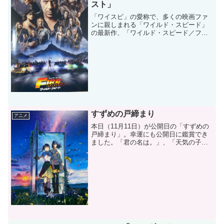
スト」
「ワイスピ」の愛称で、多くの映画ファ
ンに親しまれる「ワイルド・スピード」
の最新作、「ワイルド・スピード／ファ
イヤーブースト」が昨日5月19日に公開と
なりました。筆者は、運よく初日に鑑賞
できました。今回はこの作品をご紹介い
たします。どんなお話...
すずめの戸締まり
アニメ
本日（11月11日）が公開日の「すずめの
戸締まり」。幸運にも公開日に鑑賞でき
ました。「君の名は。」、「天気の子」
と新海誠監督の作品はいつも観る者の心
をとらえて離しません。その新海監督の
新作アニメ作品がついに公開されまし
た。テーマは災害（地震...