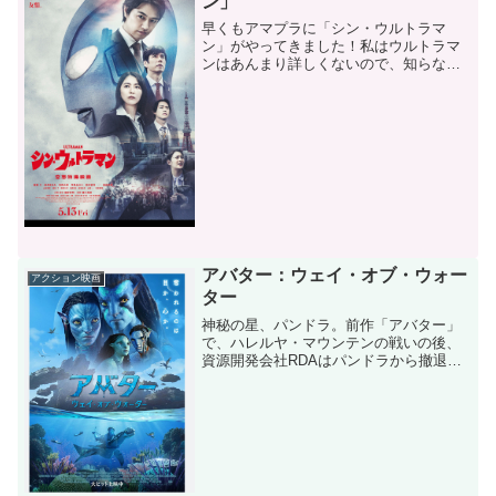
ン」
早くもアマプラに「シン・ウルトラマ
ン」がやってきました！私はウルトラマ
ンはあんまり詳しくないので、知らない
なりの感想をどうぞお楽しみください！
どんなおはなし？地球にかいじゅうが出
始め被害が及ぶ中、銀ピカの巨人が現
れ、かいじゅうをやっつけ、空...
アバター：ウェイ・オブ・ウォー
アクション映画
ター
神秘の星、パンドラ。前作「アバター」
で、ハレルヤ・マウンテンの戦いの後、
資源開発会社RDAはパンドラから撤退し
ました。その後、ジェイク・サリーとネ
イティリは、平和で穏やかな生活を送っ
ていました。家庭を築いた二人は子供に
も恵まれています。とこ...