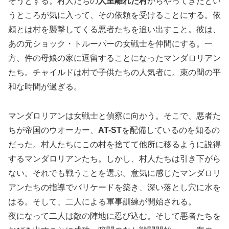
そうとする。村人たちの
人里離れた村
からやってきたとい
うところが気に入って、その依頼を受けることにする。依
頼とは村を襲撃してくる悪者たちを追い出すこと。彼は、
あの元ショック・トルーパーの女戦士を仲間にする。一
方、件の母娘の家に逗留することになったマンダロリアン
たち。チャイルドは村で子供たちの人気者に。束の間の平
和な時間が過ぎる。
マンダロリアンは女戦士と偵察に向かう。そこで、悪者た
ちが帝国のウオーカー、
AT-ST
を配備しているのを知るの
だった。村人たちにこの村を捨てて他所に移るように説得
するマンダロリアンたち。しかし、村人たちは引き下がら
ない。それでも戦うことを選ぶ。意気に感じたマンダロリ
アンたちの指導でバリケードを築き、深い落とし穴に水を
はる。そして、二人による軍事訓練が開始される。
夜になって二人は敵の陣地に忍び込む。そして悪者たちを