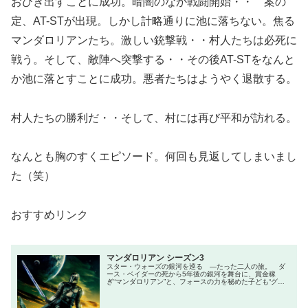
おびき出すことに成功。暗闇のなか戦闘開始・・ 案の
定、AT-STが出現。しかし計略通りに池に落ちない。焦る
マンダロリアンたち。激しい銃撃戦・・村人たちは必死に
戦う。そして、敵陣へ突撃する・・その後AT-STをなんと
か池に落とすことに成功。悪者たちはようやく退散する。
村人たちの勝利だ・・そして、村には再び平和が訪れる。
なんとも胸のすくエピソード。何回も見返してしまいまし
た（笑）
おすすめリンク
マンダロリアン シーズン3
スター・ウォーズの銀河を巡る ―たった二人の旅。 ダ
ース・ベイダーの死から5年後の銀河を舞台に、賞金稼
ぎ“マンダロリアン”と、フォースの力を秘めた子ども“グロ
ーグー”との危険な冒険が描かれる。世界中で“完璧な『スタ
ー・ウォーズ』”と絶賛され...