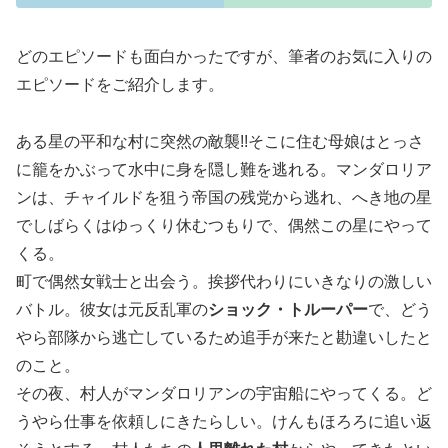
どのエピソードも面白かったですが、筆者のお気に入りの
エピソードをご紹介します。
ある星の平和な村に突然の敵襲!!そこに住む母娘はとっさ
に籠をかぶって水中に身を隠し難を逃れる。マンダロリア
ンは、チャイルドを狙う帝国の残党から逃れ、へき地の星
でしばらくはゆっくり休むつもりで、偶然この星にやって
くる。
町で偶然女戦士と出会う。挨拶代わりにいきなりの激しい
バトル。彼女は元反乱軍の
ショック・トルーパー
で、どう
やら部隊から逃亡しているため追手が来たと勘違いしたと
のこと。
その夜、村人がマンダロリアンの宇宙船にやってくる。ど
うやら仕事を依頼しにきたらしい。けんもほろろに追い返