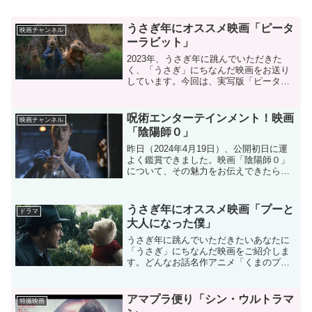
うさぎ年にオススメ映画「ピータ
映画チャンネル
ーラビット」
2023年、うさぎ年に跳んでいただきた
く、「うさぎ」にちなんだ映画をお送り
しています。今回は、実写版「ピーター
ラビット」です。どんなお話仲間たちと
幸せに暮らすピーター。やっぱりマグレ
ガーさんの畑にも入っています。原作と
呪術エンターテインメント！映画
映画チャンネル
違うのは隣りに住む画家...
「陰陽師０」
昨日（2024年4月19日）、公開初日に運
よく鑑賞できました。映画「陰陽師０」
について、その魅力をお伝えできたらと
思います。「陰陽師」の映画と言えば、
野村萬斎さん主演の作品が有名ですが、
今作品は、主人公「安倍晴明」の若き日
うさぎ年にオススメ映画「プーと
ドラマ
の活躍を描いたもの...
大人になった僕」
うさぎ年に跳んでいただきたいあなたに
「うさぎ」にちなんだ映画をご紹介しま
す。どんなお話名作アニメ「くまのプー
さん」のクリストファー・ロビンとプー
さんの感動的な別れを描いたラストシー
ンから始まる、その後の物語です。寄宿
アマプラ便り「シン・ウルトラマ
特撮映画
学校に入ったあと、長い年...