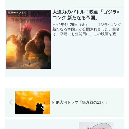
大迫力のバトル！映画「ゴジラ×
映画チャンネル
コング 新たなる帝国」
2024年4月26日（金）、「ゴジラ×コング
新たなる帝国」が公開されました。筆者
は、幸運にも公開日に、この映画を観る
ことができました。その魅力をお伝えで
きたらと思います。ところで、今年は、
「ゴジラ生誕70周年記念の年」であり、
ハリウッド版...
NHK大河ドラマ「鎌倉殿の13人」