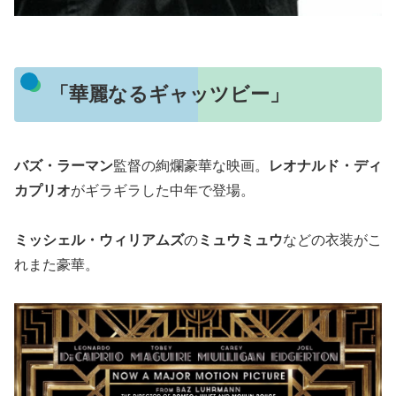
「華麗なるギャッツビー」
バズ・ラーマン
監督の絢爛豪華な映画。
レオナルド・ディ
カプリオ
がギラギラした中年で登場。
ミッシェル・ウィリアムズ
の
ミュウミュウ
などの衣装がこ
れまた豪華。