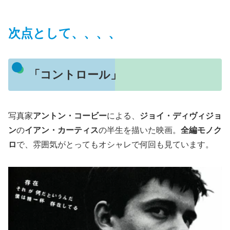
次点として、、、、
「コントロール」
写真家
アントン・コービー
による、
ジョイ・ディヴィジョ
ン
の
イアン・カーティス
の半生を描いた映画。
全編モノク
ロ
で、雰囲気がとってもオシャレで何回も見ています。