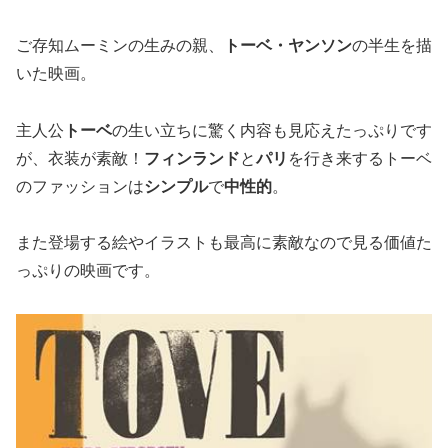
ご存知ムーミンの生みの親、
トーベ・ヤンソン
の半生を描
いた映画。
主人公
トーベ
の生い立ちに驚く内容も見応えたっぷりです
が、衣装が素敵！
フィンランド
と
パリ
を行き来するトーベ
のファッションは
シンプル
で
中性的
。
また登場する絵やイラストも最高に素敵なので見る価値た
っぷりの映画です。