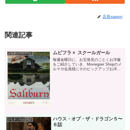
店長sawori
関連記事
ムビフラ × スクールガール
ひなぎくのほぼ日記
毎週金曜日に、お宝発見のごとくお洋服
をご紹介していき、Moviegoer Shopのメ
ルマガ会員様にそのピックアップお洋服
をお得にゲットできるクーポンコードを
お贈りするムビゴフライデー(^0^)/企画。
先週はAmazon primeで限定配...
ハウス・オブ・ザ・ドラゴン５〜
ひなぎくのほぼ日記
６話