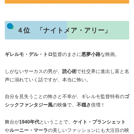
４位 「ナイトメア・アリー」
ギレルモ・デル・トロ
監督のまさに
悪夢小路
な映画。
しがないサーカスの男が、
読
心
術
で社交界に進出し富と名
声に溺れていく話ですが、本当に怖い。
自分を見失うことの怖さと不幸が、ギレルモ監督特有の
ゴ
シックファンタジー風
の映像で、
不穏さ
倍増！
舞台が
1940年代
ということで、
ケイト・ブランシェット
や
ルーニー・マーラ
の美しいファッションにも大注目の映