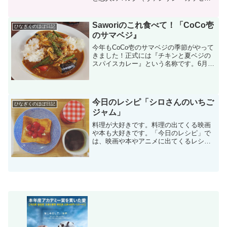
ル）。レアの幼馴染のカリーヌとその夫
フランシス。左から、マルク、レア、カ
リーヌ、フランシス定期的に食事会を開
Saworiのこれ食べて！「CoCo壱
ひなぎくのほぼ日記
く、仲の良い２組のカップル...
のサマベジ』
今年もCoCo壱のサマベジの季節がやって
きました！正式には『チキンと夏ベジの
スパイスカレー』という名称です。6月1
日からの期間限定ということで、食材が
なくなり次第終了なので、いつも「あ
れ？もう終わってる！」といつの間にか
食べられなくなってし...
今日のレシピ「シロさんのいちご
ひなぎくのほぼ日記
ジャム」
料理が大好きです。料理の出てくる映画
や本も大好きです。「今日のレシピ」で
は、映画や本やアニメに出てくるレシピ
をご紹介していきたいと思います！「き
のう何食べた？」のご紹介「きのう何食
べた？」はよしながふみさんの漫画で、
ドラマにもなり好評でした...