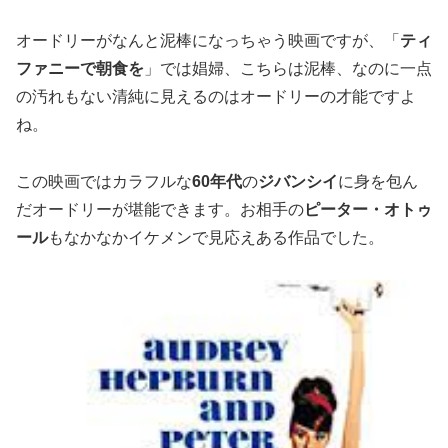
オードリーがなんと泥棒になっちゃう映画ですが、「
ティ
ファニーで朝食を
」では娼婦、こちらは泥棒、なのに一点
の汚れもない清純に見えるのはオードリーの才能ですよ
ね。
この映画ではカラフルな
60年代
の
ジバンシイ
に身を包ん
だオードリーが堪能できます。お相手の
ピーター・オトゥ
ール
もなかなかイケメンで見応えある作品でした。