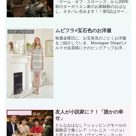
「ゲーム・オブ・スローンズ」から200年
前のターガリエン家のお家騒動のおはな
し。ネタバレ含みます！！第5話はサーク
リストンがブチ切れる前回３〜4話のレビ
ューで、サー・クリストン・コールが推
し！と言っていましたが、撤回させてく
ムビフラ×宝石色のお洋服
ださい笑4話でレ...
ひなぎくのほぼ日記
毎週金曜日に、お宝発見のごとくお洋服
をご紹介していき、Moviegoer Shopのメ
ルマガ会員様にそのピックアップお洋服
をお得にゲットできるクーポンコードを
お贈りするムビゴフライデー(^0^)/企画。
映画や漫画に出てくる宝石の名前。リボ
ン...
友人が小説家に？！「誰かの幸
映画ファッション
せ」
どんなおはなし？ショッピングモールの
服飾店で働くレア（ベレニス・ベジョ）
と恋人のマルク（ヴァンサン・カッセ