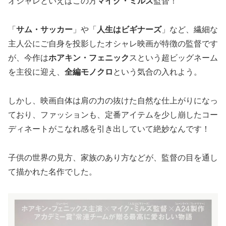
オシャレといえばこの方
マイク・ミルズ
監督！
「
サム・サッカー
」や「
人生はビギナーズ
」など、繊細な
主人公にご自身を投影したオシャレ映画が特徴の監督です
が、今作は
ホアキン・フェニック
スという超ビッグネーム
を主役に迎え、
全編モノクロ
という気合の入れよう。
しかし、映画自体は肩の力の抜けた自然な仕上がりになっ
ており、ファッションも、定番アイテムを少し崩したコー
ディネートがこなれ感を引き出していて絶妙なんです！
子供の世界の見方、家族のあり方などが、監督の目を通し
て描かれた名作でした。