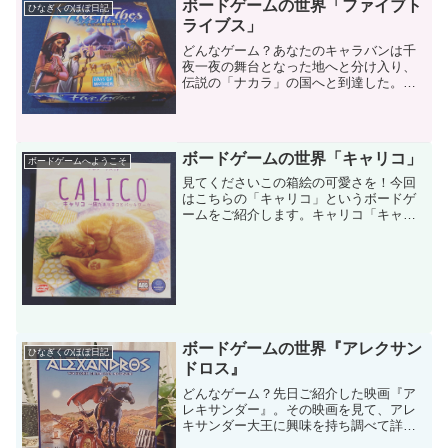
ボードゲームの世界「ファイブト
ひなぎくのほぼ日記
ライブス」
どんなゲーム？あなたのキャラバンは千
夜一夜の舞台となった地へと分け入り、
伝説の「ナカラ」の国へと到達した。ナ
カラの覇権をめぐって、五つの部族の力
を借り、魔神を召喚し、スルタンの地位
を目指します！どんなルール古くから親
しまれているマンカラのル...
ボードゲームの世界「キャリコ」
ボードゲームへようこそ
見てくださいこの箱絵の可愛さを！今回
はこちらの「キャリコ」というボードゲ
ームをご紹介します。キャリコ「キャリ
コ」デザイナー：ケビン・ラス１〜４人
３０〜４５分10歳以上色や模様を揃えた
美しいクッションを作り、ネコを招き寄
せる対戦パズルゲームで...
ボードゲームの世界『アレクサン
ひなぎくのほぼ日記
ドロス』
どんなゲーム？先日ご紹介した映画『ア
レキサンダー』。その映画を見て、アレ
キサンダー大王に興味を持ち調べて詳し
くなった私は、ボードゲームにもアレキ