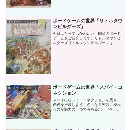
サンダーがテーマのものがあるのか、Xの
フォロワーさんに聞いてみました！そし
て教えていただいたのが...
ボードゲームの世界「リトルタウ
ボードゲームへようこそ
ンビルダーズ」
今日はとってもかわいい、国産のボード
ゲームをご紹介します。リトルタウンビ
ルダーズリトルタウンビルダーズは、ア
ークライトゲームズから発売されている
国産ボードゲームです。ゲームデザイン
はShun＆AYAさん。イラストは、たかみ
まことさんです。も...
ボードゲームの世界「スパイ・コ
ボードゲームへようこそ
ネクション」
スパイになって、コネクションを築き、
任務を推敲しよう！色々な世界観に浸れ
るのが魅力の一つでもあるボードゲー
ム。こちらはスパイになれるゲームで
す。スパイ・コネクション「スパイ・コ
ネクション」２〜４人３０〜45分8歳以上
君はスパイ。ヨーロッパの...