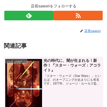
店長saworiをフォローする
店長sawori
関連記事
光の時代に、闇が生まれる！新
ひなぎくのほぼ日記
作！『スター・ウォーズ：アコラ
イト』
「スター・ウォーズ（Star Wars）」とい
えば、のオープニングがあまりにも有名
です。1977年、ジョージ・ルーカス監督
によって製作された「スター・ウォーズ
／新たなる希望 (エピソード4)」によって
始まった、壮大なスペースオペラシリー
ズ...