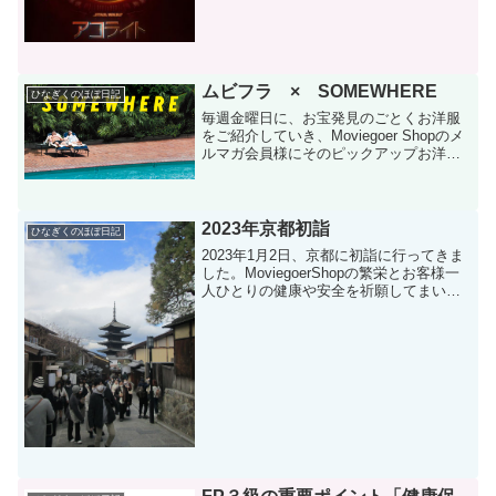
ムビフラ × SOMEWHERE
ひなぎくのほぼ日記
毎週金曜日に、お宝発見のごとくお洋服
をご紹介していき、Moviegoer Shopのメ
ルマガ会員様にそのピックアップお洋服
をお得にゲットできるクーポンコードを
お贈りするムビゴフライデー(^0^)/企画。
暑いですね・・・・・・・。いつもの夏
よ...
2023年京都初詣
ひなぎくのほぼ日記
2023年1月2日、京都に初詣に行ってきま
した。MoviegoerShopの繁栄とお客様一
人ひとりの健康や安全を祈願してまいり
ました。今回訪れた神社仏閣は次のとお
りです。東寺東寺は、唯一残る平安京の
遺構です。創建からおよそ、１２００
年。平成...