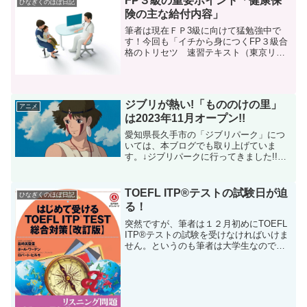
FP３級の重要ポイント「健康保
ひなぎくのほぼ日記
険の主な給付内容」
筆者は現在ＦＰ3級に向けて猛勉強中で
す！今回も「イチから身につくFP３級合
格のトリセツ 速習テキスト（東京リー
ガルマインド）」の中から重要なポイン
トをまとめていきたいと思います！FP3
級合格のトリセツ 速習テキスト 2023-24
年版FPの...
ジブリが熱い!「もののけの里」
アニメ
は2023年11月オープン!!
愛知県長久手市の「ジブリパーク」につ
いては、本ブログでも取り上げていま
す。↓ジブリパークに行ってきました!!ジ
ブリパークに行ってきました!!（おみやげ
紹介編）祝！ジブリパークオープン！勝
手にコラボ企画昨日、7月21日付けの新聞
TOEFL ITP®テストの試験日が迫
ひなぎくのほぼ日記
報道によれば、...
る！
突然ですが、筆者は１２月初めにTOEFL
ITP®テストの試験を受けなければいけま
せん。というのも筆者は大学生なのです
が、今回のTOEFLの結果が成績にも反映
されるそうです。忙しくてなかなか勉強
する時間が取れず気づいたら試験日まで
残り３週間...