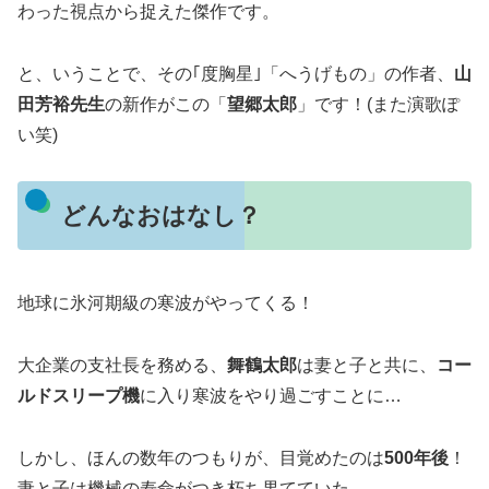
わった視点から捉えた傑作です。
と、いうことで、その｢度胸星｣「へうげもの」の作者、
山
田芳裕先生
の新作がこの「
望郷太郎
」です！(また演歌ぽ
い笑)
どんなおはなし？
地球に氷河期級の寒波がやってくる！
大企業の支社長を務める、
舞鶴太郎
は妻と子と共に、
コー
ルドスリープ機
に入り寒波をやり過ごすことに…
しかし、ほんの数年のつもりが、目覚めたのは
500年後
！
妻と子は機械の寿命がつき朽ち果てていた。