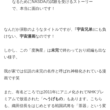
なるためにNASDAの試験を受けるストーリー
で、本当に面白いです！
なんだか演歌のようなタイトルですが、｢
宇宙兄弟
｣にも負
けない、
宇宙漫画
なのです！
しかし、この「度胸星」は
未完
で終わっており続編も出な
い様子。
我が家では伝説の未完の名作と呼ばれ神格化されている漫
画です笑
また、有名どころでは2011年にアニメ化されてNHKプレ
ミアムで放送された「
へうげもの
」もあります。こちら
も、織田信長をはじめとする戦国武将を「茶器」という変