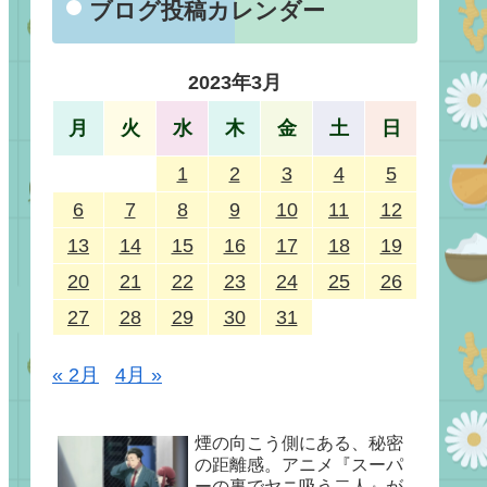
ブログ投稿カレンダー
2023年3月
月
火
水
木
金
土
日
1
2
3
4
5
6
7
8
9
10
11
12
13
14
15
16
17
18
19
20
21
22
23
24
25
26
27
28
29
30
31
« 2月
4月 »
煙の向こう側にある、秘密
の距離感。アニメ『スーパ
ーの裏でヤニ吸う二人』が