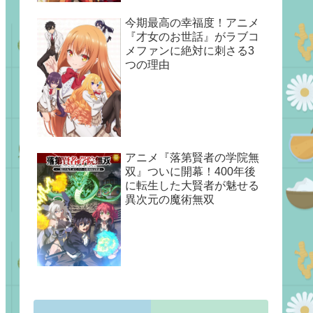
今期最高の幸福度！アニメ
『才女のお世話』がラブコ
メファンに絶対に刺さる3
つの理由
アニメ『落第賢者の学院無
双』ついに開幕！400年後
に転生した大賢者が魅せる
異次元の魔術無双