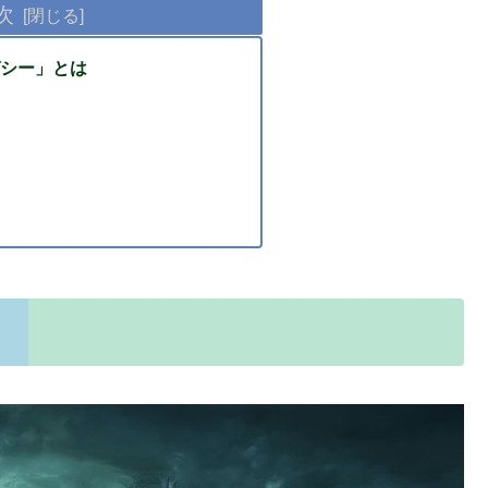
次
シー」とは