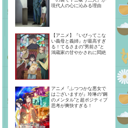
現代人の心に沁みる理由
【アニメ】『いびってこな
い義母と義姉』が最高すぎ
る！てるさまの”男前さ”と
鴻蔵家の甘やかされに悶絶
アニメ『ふつつかな悪女で
はございますが』玲琳の“鋼
のメンタル”と超ポジティブ
思考が爽快すぎる！