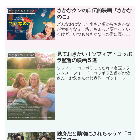
さかなクンの自伝的映画『さかな
ひなぎくのほぼ日記
のこ』
どんなおはなし？小さい頃からおさかな
が大好きなミー坊。ちょっと変わってい
るけど、いつもおさかなへの愛に真っ直
ぐなミー坊を、周りのみんなは大好きに
なっていきます。「お魚さんの博士」を
目指しているミー坊は果たしてどんな大
見ておきたい！ソフィア・コッポ
人に成長していくのでしょ...
ひなぎくのほぼ日記
ラ監督の映画５選
ソフィア・コッポラってだれ？名匠フラ
ンシス・フォード・コッポラ監督がお父
さん！お父さんの代表作「ゴッド・ファ
ーザー３」にも出演していた自慢の娘で
す。しかし有名なのは俳優としてではな
く、監督としてそのセンスを遺憾無く発
揮！センスの塊である彼女...
独身だと動物にされちゃう？「ロ
ドラマ
ブスター」