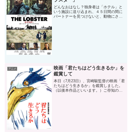
どんなおはなし？独身者は「ホテル」と
いう施設に送り込まれ、４５日間の間に
パートナーを見つけないと、動物にされ
てしまう・・・という世界。主人公デイ
ビット（コリン・ファレル）は、かつて
このホテルにいて犬になった兄とともに
このホテルにやってくる。...
映画「君たちはどう生きるか」を
アニメ
鑑賞して
本日（7月23日）、宮崎駿監督の映画「君
たちはどう生きるか」を鑑賞しました。
（以後本作品といいます。）ご存知の方
もみえるとは思いますが、本作品は前宣
伝は、ポスターのみで、内容は一切不明
ということで、話題になりました。筆者
が、本日現在、劇場で...