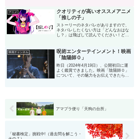
クオリティが高いオススメアニメ
アニメ
「推しの子」
ストーリーのネタバレがありますので、
ネタバレしたくない方は「どんなおはな
し？」は飛ばして読んでください！どん
なおはなし？アイドルグループB小町のセ
ンター『アイ』をこよなく推している、
産婦人科医ゴローのもとに、推しのアイ
呪術エンターテインメント！映画
映画チャンネル
が受診に来る。なんとア...
「陰陽師０」
昨日（2024年4月19日）、公開初日に運
よく鑑賞できました。映画「陰陽師０」
について、その魅力をお伝えできたらと
思います。「陰陽師」の映画と言えば、
野村萬斎さん主演の作品が有名ですが、
今作品は、主人公「安倍晴明」の若き日
の活躍を描いたもの...
アマプラ便り「天狗の台所」
「秘書検定」挑戦中!（過去問を解こう・
その７）