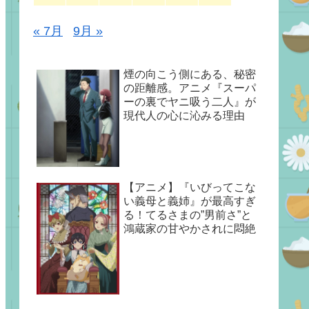
« 7月
9月 »
煙の向こう側にある、秘密
の距離感。アニメ『スーパ
ーの裏でヤニ吸う二人』が
現代人の心に沁みる理由
【アニメ】『いびってこな
い義母と義姉』が最高すぎ
る！てるさまの”男前さ”と
鴻蔵家の甘やかされに悶絶