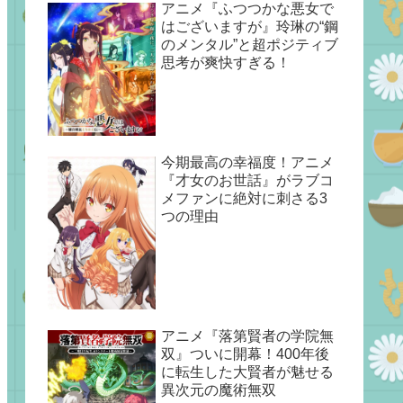
アニメ『ふつつかな悪女で
はございますが』玲琳の“鋼
のメンタル”と超ポジティブ
思考が爽快すぎる！
今期最高の幸福度！アニメ
『才女のお世話』がラブコ
メファンに絶対に刺さる3
つの理由
アニメ『落第賢者の学院無
双』ついに開幕！400年後
に転生した大賢者が魅せる
異次元の魔術無双