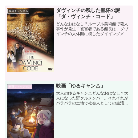
ダヴィンチの残した聖杯の謎
映画チャンネル
「ダ・ヴィンチ・コード」
どんなおはなし？ルーブル美術館で殺人
事件が発生！被害者である館長は、ダヴ
インチの人体図に模したダイイングメッ
セージを残しており、被害者の友人で、
著名な宗教象徴学のラングドン教授に調
査が依頼される。暗号解読官のソフィー
と共に現場を調査するラン...
映画「ゆるキャン△」
映画ファッション
大人のゆるキャン△どんなおはなし？大
人になった野クルメンバー。それぞれが
バラバラの土地で社会人としての生活を
送っていましした。ある日、山梨観光推
進課に就職したアキから、廃墟になって
いる施設を利用してキャンプ場を作らな
いかと提案されるメンバー...