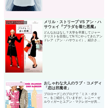
メリル・ストリープ VS アン・ハ
ひなぎくのほぼ日記
サウェイ『プラダを着た悪魔』
どんなおはなし？大学を卒業してジャー
ナリストを目指してN Yにやってきたアン
ドレア（アン・ハサウェイ）。紹介され
た面接先はなんと「ランウェイ」という
大手ファッション雑誌。おしゃれに無頓
着だったアンドレアだったが、なぜか編
集長のミランダ（メリ...
おしゃれな大人のラブ・コメディ
映画ファッション
「恋は邪魔者」
プロローグこのブログで「ミス・ポタ
ー」をご紹介していますが、レニー・ゼ
ルウィガーとユアン・マクレガーが共演
している映画はもっと他にもあったは