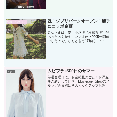
祝！ジブリパークオープン！勝手
映画ファッション
にコラボ企画
みなさまは、愛・地球博（愛知万博）が
あったのを覚えていますか？2005年開催
でしたので、なんともう17年前・・・こ
れを書いていて、嘘でしょ！と思いまし
た。時の経つのって早すぎませんか？愛
知県にあるその万博跡地、「愛・地球博
記念公園（モリコロ...
ムビフラ×500日のサマー
ドラマ
毎週金曜日に、お宝発見のごとくお洋服
をご紹介していき、Moviegoer Shopのメ
ルマガ会員様にそのピックアップお洋服
をお得にゲットできるクーポンコードを
お贈りするムビゴフライデー(^0^)/企画。
Moviegoer Shopのオープン...