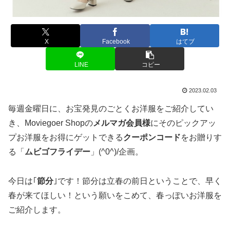
X
Facebook
はてブ
LINE
コピー
2023.02.03
毎週金曜日に、お宝発見のごとくお洋服をご紹介してい
き、Moviegoer Shopの
メルマガ会員様
にそのピックアッ
プお洋服をお得にゲットできる
クーポンコード
をお贈りす
る「
ムビゴフライデー
」(^0^)/企画。
今日は｢
節分
｣です！節分は立春の前日ということで、早く
春が来てほしい！という願いをこめて、春っぽいお洋服を
ご紹介します。