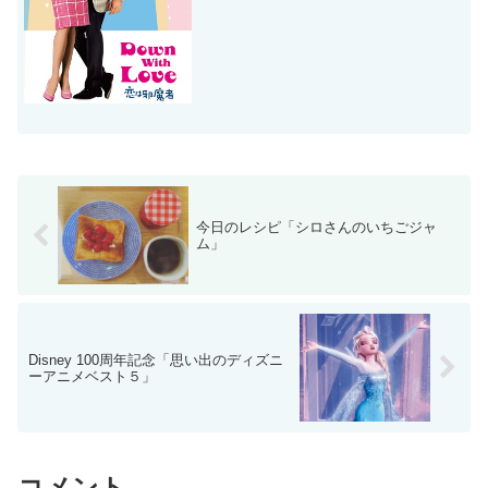
ず・・と、ご紹介したいのが、「恋は邪
魔者」です。２大スターの共演で、もっ
ともっと有名になってもいい作...
今日のレシピ「シロさんのいちごジャ
ム」
Disney 100周年記念「思い出のディズニ
ーアニメベスト５」
コメント