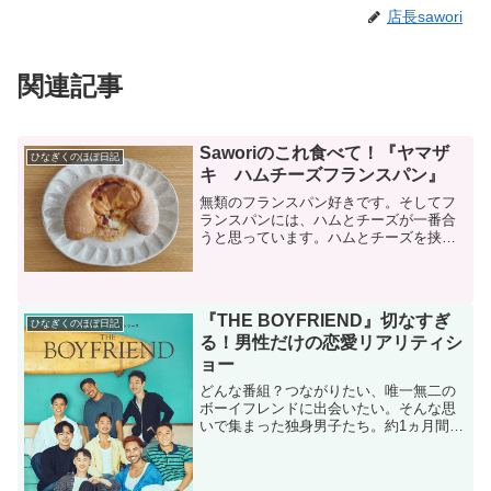
店長sawori
関連記事
Saworiのこれ食べて！『ヤマザ
ひなぎくのほぼ日記
キ ハムチーズフランスパン』
無類のフランスパン好きです。そしてフ
ランスパンには、ハムとチーズが一番合
うと思っています。ハムとチーズを挟ん
だフランスパンは結構ポピュラーで、商
品化もされているのですが、この度ヤマ
ザキさんから発売されたものは、なんと
カリカリになったチーズの...
『THE BOYFRIEND』切なすぎ
ひなぎくのほぼ日記
る！男性だけの恋愛リアリティシ
ョー
どんな番組？つながりたい、唯一無二の
ボーイフレンドに出会いたい。そんな思
いで集まった独身男子たち。約1ヵ月間、
一緒にコーヒートラックを運営しながら
ひとつ屋根の下で生活を共にする。恋愛
対象が男性である男性が参加する恋愛リ