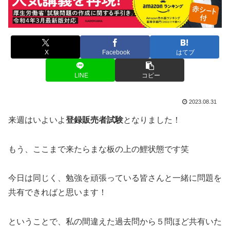
X
Facebook
はてブ
LINE
コピー
2023.08.31
来週はいよいよ
登録販売者試験
となりました！
もう、ここまで来たらまな板の上の鯉状態です笑
今日は同じく、勉強を頑張っている皆さんと一緒に問題を
共有できればと思います！
ということで、私の間違えた過去問から５問ほど共有いた