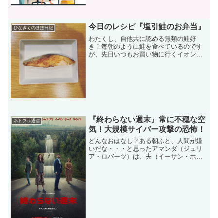
り読んでみた感じです。いや～・・・や
ばいですね(-_-;)「秘書検定」に向けて猛
勉強中!覚える...
今日のレシピ『塩引鮭のお弁当』
ひなぎくのほぼ日記
わたくし、自他共に認める無類の鮭好
き！毎朝のように鮭を食べているのです
が、先日いつもお買い物に行くイオンに
なんと私の大好物塩引鮭が売っていまし
た！以前ふるさと納税の返礼品で食べて
以来です。塩引鮭って？越後村上の特産
品です。材料は鮭と塩のみ、...
『終わらない週末』常に不穏な空
ネトフリ通信
気！大規模サイバー攻撃の恐怖！
どんなおはなし？ある朝ふと、人間が嫌
いだな・・・と思ったアマンダ（ジュリ
ア・ロバーツ）は、夫（イーサン・ホー
ク）と、長男長女の四人でロングアイラ
ンドにバカンスに出かけることにした。
豪華な一棟貸しの一軒家で、休暇を楽し
むのも束の間、ある夜、こ...