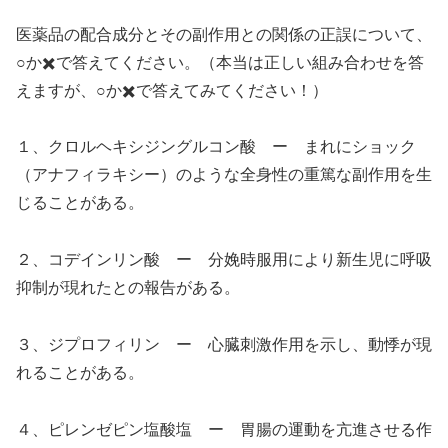
医薬品の配合成分とその副作用との関係の正誤について、
○か✖️で答えてください。（本当は正しい組み合わせを答
えますが、○か✖️で答えてみてください！）
１、クロルヘキシジングルコン酸 ー まれにショック
（アナフィラキシー）のような全身性の重篤な副作用を生
じることがある。
２、コデインリン酸 ー 分娩時服用により新生児に呼吸
抑制が現れたとの報告がある。
３、ジプロフィリン ー 心臓刺激作用を示し、動悸が現
れることがある。
４、ピレンゼピン塩酸塩 ー 胃腸の運動を亢進させる作