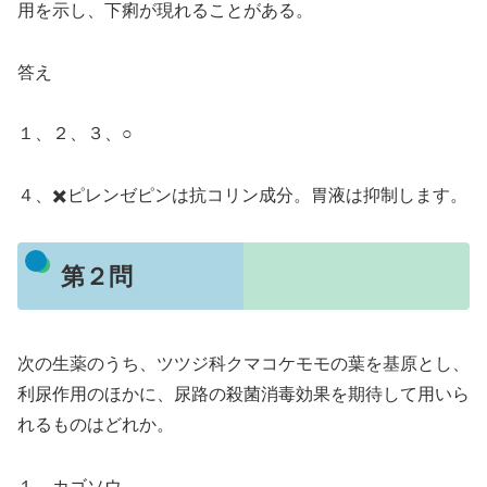
用を示し、下痢が現れることがある。
答え
１、２、３、○
４、✖️ピレンゼピンは抗コリン成分。胃液は抑制します。
第２問
次の生薬のうち、ツツジ科クマコケモモの葉を基原とし、
利尿作用のほかに、尿路の殺菌消毒効果を期待して用いら
れるものはどれか。
１、カゴソウ