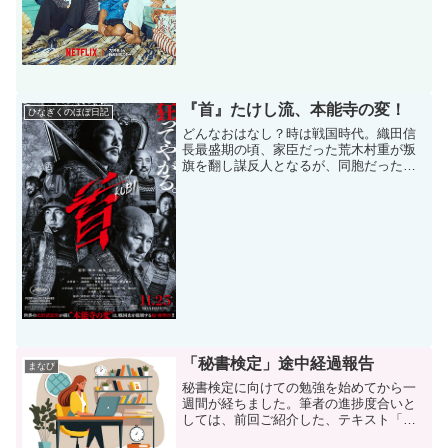
アリティ番組です。男性...
『首』たけし流、本能寺の変！
ひなぎくのほぼ日記
どんなおはなし？時は戦国時代。織田信
長最盛期の頃、家臣だった荒木村重が叛
旗を翻し謀反人となるが、同胞だった明
智光秀に匿われていた。完全なパワハラ
恐怖政治だった信長に、次の跡目相続を
狙って家臣たちは付き従っていたが、あ
るルートから信長の真意を...
「秘書検定」途中経過報告
まなび
秘書検定に向けての勉強を始めてから一
週間が経ちました。筆者の進捗度合いと
しては、前回ご紹介した、テキスト「秘
書検定2級に面白いほど受かる本」を一通