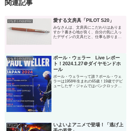
関連記事
愛する文房具「PILOT S20」
ひなぎくのほぼ日記
みなさんは、文房具にこだわりはありま
すか？書き心地が良く、自分の気に入っ
たデザインの文具だと、仕事も捗ります
よね。一時期すごく文房具にハマったこ
とがあって（今では落ち着いています
笑）その時、特に気に入ったシャープペ
ンをご紹介します。PILO...
ポール・ウェラー Live レポー
ひなぎくのほぼ日記
ト！2024.1.27＠ダイヤモンドホ
ール
ポール・ウェラーって誰？ポール・ウェ
ラーは1958年生まれの65歳！19歳でデビ
ューしたザ・ジャムではパンクロックを
奏で、その後スタイル・カウンシルで肩
の力が抜けたオシャレサウンドを目指し
たかと思えば、ソロとなって骨太なロッ
クに立ち戻り、今...
いよいよアニメで登場！「逃げ上
アニメ
手の若君」