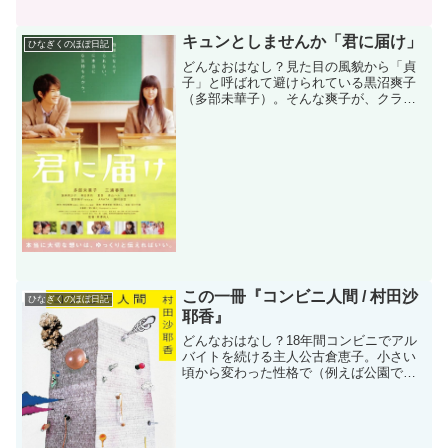
キュンとしませんか「君に届け」
ひなぎくのほぼ日記
どんなおはなし？見た目の風貌から「貞
子」と呼ばれて避けられている黒沼爽子
（多部未華子）。そんな爽子が、クラス
一爽やかな人気者風早くん（三浦春馬）
に恋をした！実はピュアで前向きで優し
くて、誰かの役に立ちたいとコツコツ学
園生活を続けている爽子に...
この一冊『コンビニ人間 / 村田沙
ひなぎくのほぼ日記
耶香』
どんなおはなし？18年間コンビニでアル
バイトを続ける主人公古倉恵子。小さい
頃から変わった性格で（例えば公園で死
んだ小鳥を見つけてみんなが悲しんでい
るとき、母親に向かって、お父さんが焼
き鳥好きだから、せっかく死んでるし、
食べようと言ったり）、...