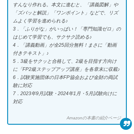
すんなり作れる。本文に進むと、「講義図解」や
「ズバッと解説」「ワンポイント」などで、リズ
ムよく学習を進められる♪
3．「ふりがな」がいっぱい！「専門知識ゼロ」の
はじめて学習でも、サクサク読める♪
4．「講義動画」が全25回分無料！まさに「動画
付きテキスト」♪
5．3級をサクッと合格して、2級を目指す方向け
に「FP2級ステップアップ講座」を各章末に収載♪
6．試験実施団体の日本FP協会および金財の両試
験に対応
7．2023年9月試験・2024年1月・5月試験向けに
対応
Amazonの本書の紹介ページ