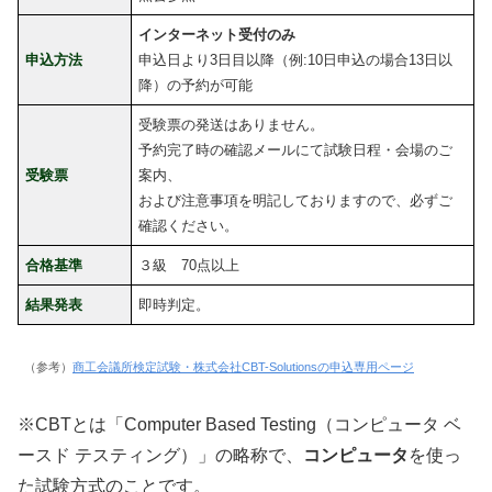
インターネット受付のみ
申込方法
申込日より3日目以降（例:10日申込の場合13日以
降）の予約が可能
受験票の発送はありません。
予約完了時の確認メールにて試験日程・会場のご
受験票
案内、
および注意事項を明記しておりますので、必ずご
確認ください。
合格基準
３級 70点以上
結果発表
即時判定。
（参考）
商工会議所検定試験・株式会社CBT-Solutionsの申込専用ページ
※CBTとは「Computer Based Testing（コンピュータ ベ
ースド テスティング）」の略称で、
コンピュータ
を使っ
た試験方式のことです。