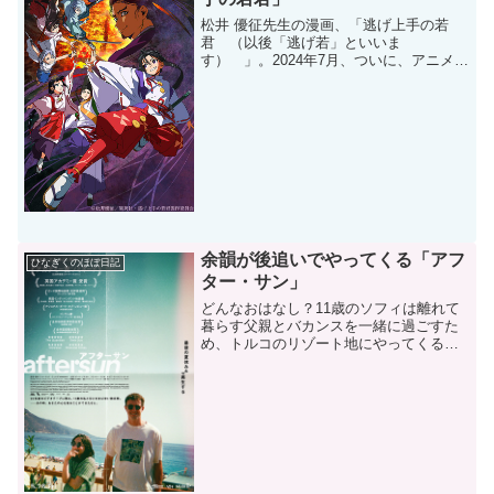
松井 優征先生の漫画、「逃げ上手の若
君 （以後「逃げ若」といいま
す） 」。2024年7月、ついに、アニメ放
送が開始されました！「逃げ若」ファン
の筆者としては、アニメ放送開始を祝し
て、「逃げ若」についてご紹介したいと
思います。物語源頼朝によっ...
余韻が後追いでやってくる「アフ
ひなぎくのほぼ日記
ター・サン」
どんなおはなし？11歳のソフィは離れて
暮らす父親とバカンスを一緒に過ごすた
め、トルコのリゾート地にやってくる。
そしてその様子を父親の持ってきたビデ
オカメラで撮影しながら、親子2人の大切
な時間を過ごしていく。若い父親カラム
は31歳。バカンス中...