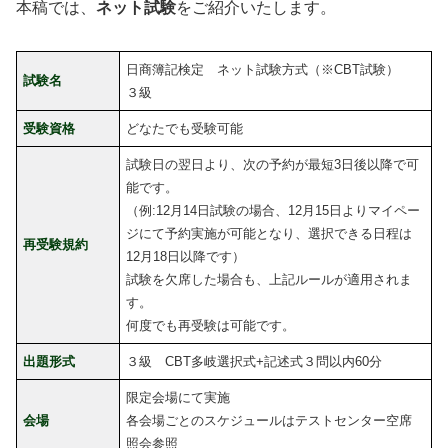
本稿では、
ネット試験
をご紹介いたします。
日商簿記検定 ネット試験方式（※CBT試験）
試験名
３級
受験資格
どなたでも受験可能
試験日の翌日より、次の予約が最短3日後以降で可
能です。
（例:12月14日試験の場合、12月15日よりマイペー
ジにて予約実施が可能となり、選択できる日程は
再受験規約
12月18日以降です）
試験を欠席した場合も、上記ルールが適用されま
す。
何度でも再受験は可能です。
出題形式
３級 CBT多岐選択式+記述式３問以内60分
限定会場にて実施
会場
各会場ごとのスケジュールはテストセンター空席
照会参照