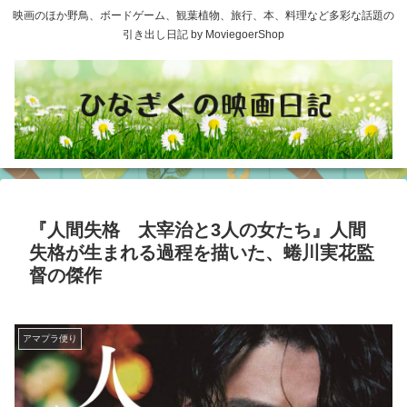
映画のほか野鳥、ボードゲーム、観葉植物、旅行、本、料理など多彩な話題の
引き出し日記 by MoviegoerShop
『人間失格 太宰治と3人の女たち』人間
失格が生まれる過程を描いた、蜷川実花監
督の傑作
アマプラ便り