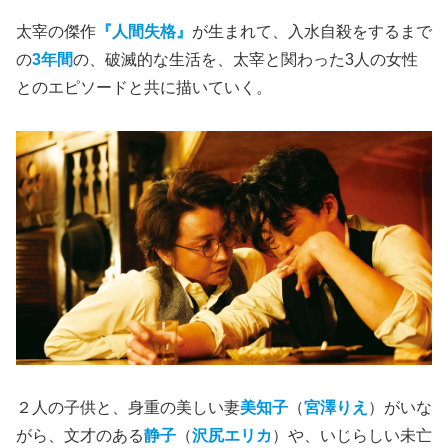
太宰の傑作
『人間失格』
が生まれて、入水自殺をするまで
の
3年間
の、破滅的な生活を、太宰と関わった3人の女性
とのエピソードと共に描いていく。
２人の子供と、身重の美しい妻
美知子
（
宮澤りえ
）がいな
がら、文才のある
静子
（
沢尻エリカ
）や、いじらしい未亡