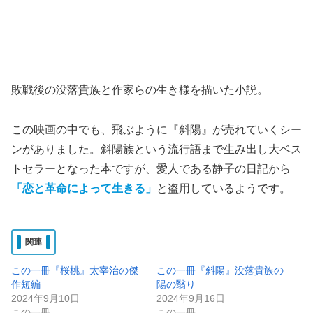
敗戦後の没落貴族と作家らの生き様を描いた小説。
この映画の中でも、飛ぶように『斜陽』が売れていくシー
ンがありました。斜陽族という流行語まで生み出し大ベス
トセラーとなった本ですが、愛人である静子の日記から
「恋と革命によって生きる」
と盗用しているようです。
関連
この一冊『桜桃』太宰治の傑
この一冊『斜陽』没落貴族の
作短編
陽の翳り
2024年9月10日
2024年9月16日
この一冊
この一冊