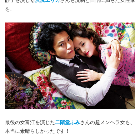
静子を演じる
沢尻エリカ
さんも溌剌と自信に満ちた女性像
を、
最後の女富江を演じた
二階堂ふみ
さんの超メンヘラ女も、
本当に素晴らしかったです！