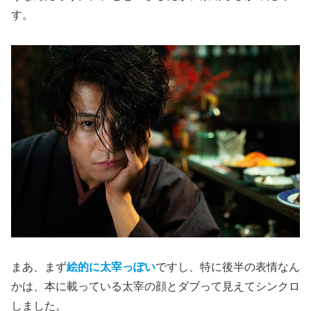
す。
まあ、まず
絵的に太宰っぽい
ですし、特に後半の表情なん
かは、本に載っている太宰の顔とダブって見えてシンクロ
しました。