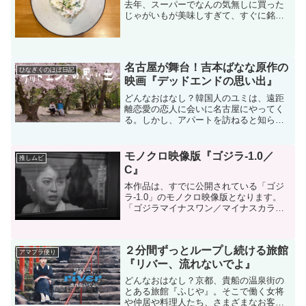
去年、スーパーでなんの気無しに買った
じゃがいもが美味しすぎて、すぐに銘柄
を確認しました。それが「三方原じゃが
いも」だったのです。次の週、同じスー
パーに買いに行きましたが、もう店頭か
ら無くなっていました・・...
名古屋が舞台！吉本ばなな原作の
ひなぎくのほぼ日記
映画『デッドエンドの思い出』
どんなおはなし？韓国人のユミは、遠距
離恋愛の恋人に会いに名古屋にやってく
る。しかし、アパートを訪ねると知らな
い女性が出てきて、恋人からは別れを告
げられたのだった。落ち込んだユミは名
古屋の街を彷徨ううち、袋小路にあるカ
モノクロ映像版『ゴジラ-1.0／
推しムビ
フェ兼ゲストハウスエンド...
C』
本作品は、すでに公開されている「ゴジ
ラ-1.0」のモノクロ映像版となります。
「ゴジラマイナスワン／マイナスカラ
ー」と読むそうです。すでに、本作品を
２回鑑賞している筆者にとっても、モノ
クロ版はどのような感じになるのか非常
２分間ずっとループし続ける旅館
に興味がありました。ま...
アマプラ便り
『リバー、流れないでよ』
どんなおはなし？京都、貴船の温泉街の
とある旅館『ふじや』。そこで働く女将
や仲居や料理人たち、さまざまなお客