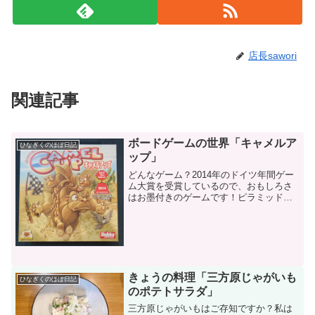
店長sawori
関連記事
ボードゲームの世界「キャメルア
ひなぎくのほぼ日記
ップ」
どんなゲーム？2014年のドイツ年間ゲー
ム大賞を受賞しているので、おもしろさ
はお墨付きのゲームです！ピラミッドの
周りを１周するラクダレースで、勝敗を
賭け競うゲーム。最後に一番お金を稼い
だものが勝者となります！ルールをザク
っとラクダは全部で５...
きょうの料理「三方原じゃがいも
ひなぎくのほぼ日記
のポテトサラダ」
三方原じゃがいもはご存知ですか？私は