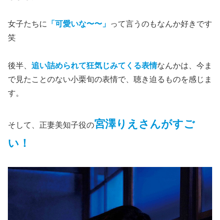
女子たちに
「可愛いな〜〜」
って言うのもなんか好きです
笑
後半、
追い詰められて狂気じみてくる表情
なんかは、今ま
で見たことのない小栗旬の表情で、聴き迫るものを感じま
す。
宮澤りえさんがすご
そして、正妻美知子役の
い！