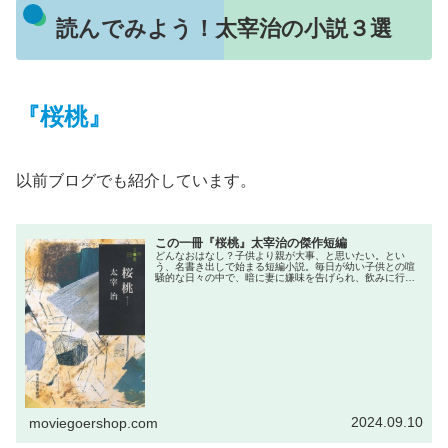
読んでみよう！太宰治の小説３選
『桜桃』
以前ブログでも紹介しています。
この一冊『桜桃』太宰治の傑作短編
どんなおはなし？子供より親が大事、と思いたい。とい
う、名書き出しで始まる短編小説。毎日が幼い子供との喧
騒的な日々の中で、暗に妻に嫌味を告げられ、飲みに行っ
た・・・という夫婦喧嘩の話。表面的には中の良い夫婦だ
が、病気かもしれない長男のことも話...
2024.09.10
moviegoershop.com