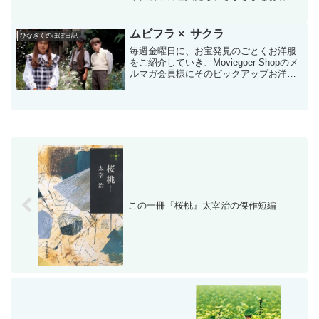
様。今日も仲居のミコトはせっせと忙し
なく働き、ほんの束の間、貴船川を見な
がらふっと何かを思い煩っていた。女将
ムビフラ × サクラ
ひなぎくのほぼ日記
さんに呼ばれ、ハッとまた気...
毎週金曜日に、お宝発見のごとくお洋服
をご紹介していき、Moviegoer Shopのメ
ルマガ会員様にそのピックアップお洋服
をお得にゲットできるクーポンコードを
お贈りするムビゴフライデー(^0^)/企画。
全国各地で桜が満開ですね！今年は開花
の...
この一冊『桜桃』太宰治の傑作短編