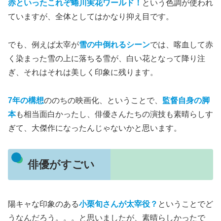
赤といったこれぞ蜷川実花ワールド！
という色調が使われ
ていますが、全体としてはかなり抑え目です。
でも、例えば太宰が
雪の中倒れるシーン
では、喀血して赤
く染まった雪の上に落ちる雪が、白い花となって降り注
ぎ、それはそれは美しく印象に残ります。
7年の構想
ののちの映画化、ということで、
監督自身の脚
本
も相当面白かったし、俳優さんたちの演技も素晴らしす
ぎて、大傑作になったんじゃないかと思います。
俳優がすごい
陽キャな印象のある
小栗旬さんが太宰役？
ということでど
うなんだろう。。。と思いましたが、素晴らしかったで