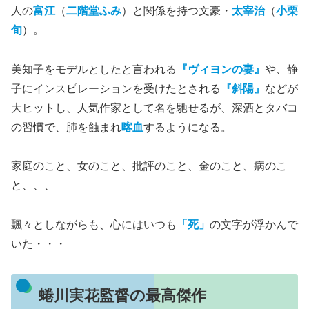
人の
富江
（
二階堂ふみ
）と関係を持つ文豪・
太宰治
（
小栗
旬
）。
美知子をモデルとしたと言われる
『ヴィヨンの妻』
や、静
子にインスピレーションを受けたとされる
『斜陽』
などが
大ヒットし、人気作家として名を馳せるが、深酒とタバコ
の習慣で、肺を蝕まれ
喀血
するようになる。
家庭のこと、女のこと、批評のこと、金のこと、病のこ
と、、、
飄々としながらも、心にはいつも
「死」
の文字が浮かんで
いた・・・
蜷川実花監督の最高傑作