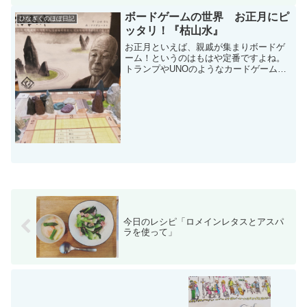
ボードゲームの世界 お正月にピ
ひなぎくのほぼ日記
ッタリ！『枯山水』
お正月といえば、親戚が集まりボードゲ
ーム！というのはもはや定番ですよね。
トランプやUNOのようなカードゲームか
ら、モノポリーや人生ゲームにドンジャ
ラ、麻雀！ボードゲームが大好きな我が
家では、『枯山水』というゲームを遊ん
だのでご紹介します！『...
今日のレシピ「ロメインレタスとアスパ
ラを使って」