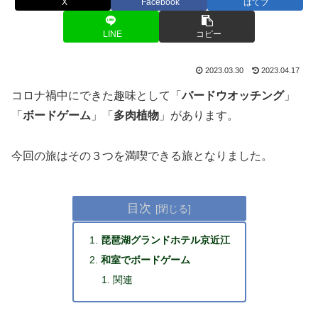
X
Facebook
はてブ
LINE
コピー
2023.03.30
2023.04.17
コロナ禍中にできた趣味として「
バードウオッチング
」
「
ボードゲーム
」「
多肉植物
」があります。
今回の旅はその３つを満喫できる旅となりました。
目次
琵琶湖グランドホテル京近江
和室でボードゲーム
関連