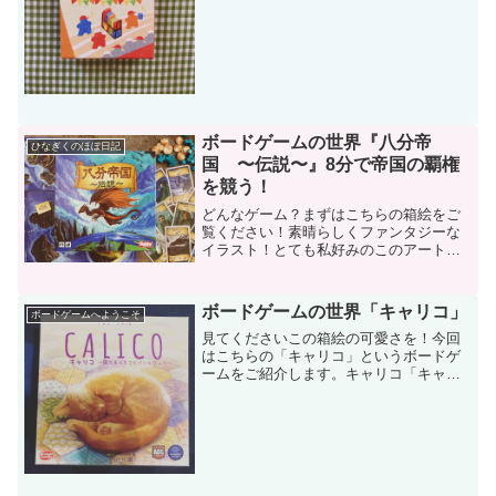
を遊ばせていただきました！どんなゲー
ム？10秒で終わるインスト！という事で
すが、本当に...
ボードゲームの世界『八分帝
ひなぎくのほぼ日記
国 〜伝説〜』8分で帝国の覇権
を競う！
どんなゲーム？まずはこちらの箱絵をご
覧ください！素晴らしくファンタジーな
イラスト！とても私好みのこのアートワ
ーク・・・それもそのはず、このゲーム
の作者はライアン・ローカットさんで、
以前どハマりした『ロアム』や『アバブ
ボードゲームの世界「キャリコ」
ボードゲームへようこそ
＆ビロウ』に作者でもあり...
見てくださいこの箱絵の可愛さを！今回
はこちらの「キャリコ」というボードゲ
ームをご紹介します。キャリコ「キャリ
コ」デザイナー：ケビン・ラス１〜４人
３０〜４５分10歳以上色や模様を揃えた
美しいクッションを作り、ネコを招き寄
せる対戦パズルゲームで...