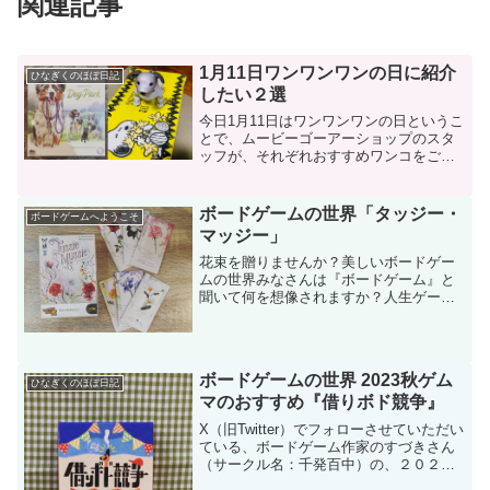
関連記事
1月11日ワンワンワンの日に紹介
ひなぎくのほぼ日記
したい２選
今日1月11日はワンワンワンの日というこ
とで、ムービーゴーアーショップのスタ
ッフが、それぞれおすすめワンコをご紹
介したいと思います！ボードゲーム「ド
ッグ・パーク」のご紹介どんなゲーム？
『ドッグ・パーク』１〜４人10歳以上４
ボードゲームの世界「タッジー・
ボードゲームへようこそ
０〜８０分地元の犬...
マッジー」
花束を贈りませんか？美しいボードゲー
ムの世界みなさんは『ボードゲーム』と
聞いて何を想像されますか？人生ゲーム
やモノポリーやUNO・・・などを想像さ
れる方が多いと思います。私も1年前まで
はそうでした。しかし今ではどっぷりと
ボードゲームの世界に...
ボードゲームの世界 2023秋ゲム
ひなぎくのほぼ日記
マのおすすめ『借りボド競争』
X（旧Twitter）でフォローさせていただい
ている、ボードゲーム作家のすづきさん
（サークル名：千発百中）の、２０２３
秋のゲームマーケットで発売される新作