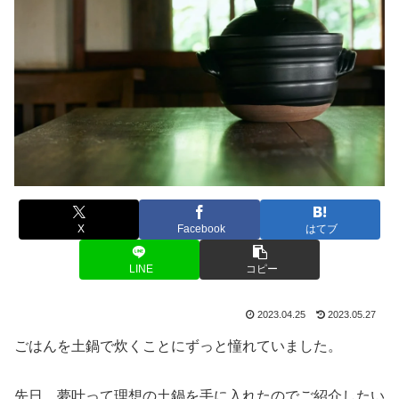
X
Facebook
はてブ
LINE
コピー
2023.04.25
2023.05.27
ごはんを土鍋で炊くことにずっと憧れていました。
先日、夢叶って理想の土鍋を手に入れたのでご紹介したい