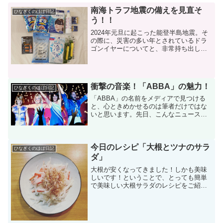
南海トラフ地震の備えを見直そ
ひなぎくのほぼ日記
う！！
2024年元旦に起こった能登半島地震。そ
の際に、災害の多い年とされているドラ
ゴンイヤーについてと、非常持ち出しバ
ッグを作りブログでご紹介しました。そ
して、8月8日宮崎県沖でマグニチュード
7.0の地震が発生し、南海トラフ地震との
関係性について...
衝撃の音楽！「ABBA」の魅力！
ひなぎくのほぼ日記
「ABBA」の名前をメディアで見つける
と、心ときめかせるのは筆者だけではな
いと思います。先日、こんなニュースを
見つけました。STOCKHOLM, May 31
(Reuters) - The four members of iconic
S...
今日のレシピ「大根とツナのサラ
ひなぎくのほぼ日記
ダ」
大根が安くなってきました！しかも美味
しいです！ということで、とっても簡単
で美味しい大根サラダのレシピをご紹介
します！大根の効能大根には食物繊維が
多く含まれていて、腸内細菌の働きを助
け、おなかの調子を整えてくれます。 食
物繊維には、食後の血糖...