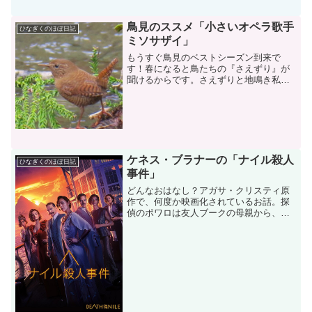
鳥見のススメ「小さいオペラ歌手
ひなぎくのほぼ日記
ミソサザイ」
もうすぐ鳥見のベストシーズン到来で
す！春になると鳥たちの『さえずり』が
聞けるからです。さえずりと地鳴き私は
鳥見を始める前まで『さえずり』という
概念がなく、鳥が鳴くのに違いはなく
て、いつも鳴いているものだと思ってい
ました。実は、鳴き方には『さ...
ケネス・ブラナーの「ナイル殺人
ひなぎくのほぼ日記
事件」
どんなおはなし？アガサ・クリスティ原
作で、何度か映画化されているお話。探
偵のポワロは友人ブークの母親から、あ
る結婚披露パーティに息子の恋人が出席
するので、調査してほしいと依頼を受け
る。それは莫大な遺産を受け継いだ美し
い女性の結婚披露だったが...