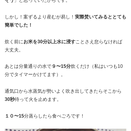
そう
」と思っていたからです。
しかし！案ずるより産むが易し！
実際焚いてみるととても
簡単でした！
炊く前に
お米を30分以上水に浸す
ことさえ怠らなければ
大丈夫。
あとは分量通りの水で
９〜15分
炊くだけ（私はいつも10
分でタイマーかけてます）。
通気口から水蒸気が勢いよく吹き出してきたらそこから
30秒
待って火を止めます。
１０〜15
分蒸らしたら食べごろです！