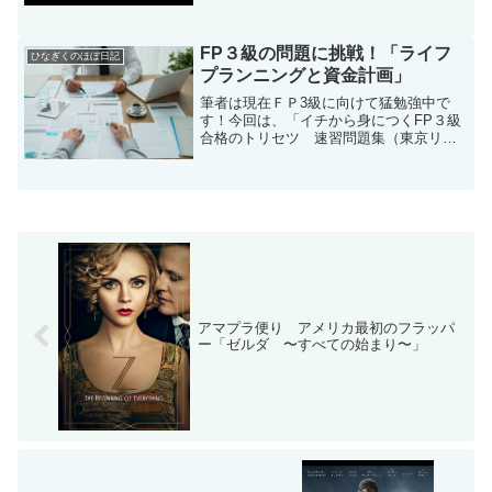
FP３級の問題に挑戦！「ライフ
ひなぎくのほぼ日記
プランニングと資金計画」
筆者は現在ＦＰ3級に向けて猛勉強中で
す！今回は、「イチから身につくFP３級
合格のトリセツ 速習問題集（東京リー
ガルマインド）」の中から筆者が重要だ
と思った問題をご紹介していきたいと思
います！FP3級合格のトリセツ 速習問題
集 2023-24...
アマプラ便り アメリカ最初のフラッパ
ー「ゼルダ 〜すべての始まり〜」