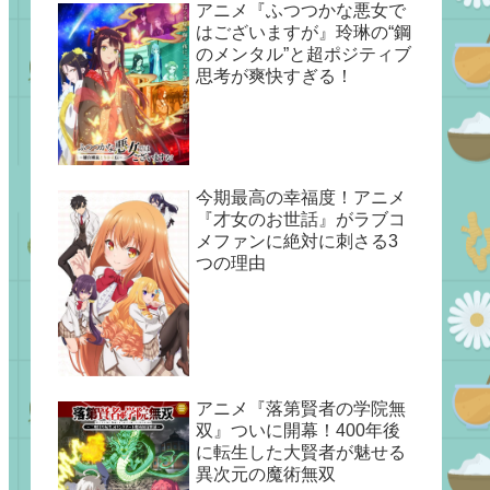
アニメ『ふつつかな悪女で
はございますが』玲琳の“鋼
のメンタル”と超ポジティブ
思考が爽快すぎる！
今期最高の幸福度！アニメ
『才女のお世話』がラブコ
メファンに絶対に刺さる3
つの理由
アニメ『落第賢者の学院無
双』ついに開幕！400年後
に転生した大賢者が魅せる
異次元の魔術無双