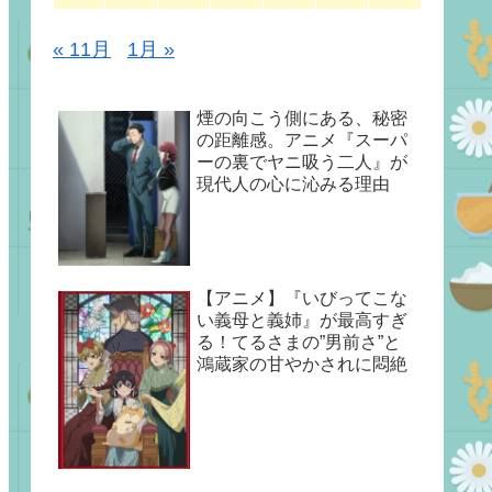
« 11月
1月 »
煙の向こう側にある、秘密
の距離感。アニメ『スーパ
ーの裏でヤニ吸う二人』が
現代人の心に沁みる理由
【アニメ】『いびってこな
い義母と義姉』が最高すぎ
る！てるさまの”男前さ”と
鴻蔵家の甘やかされに悶絶