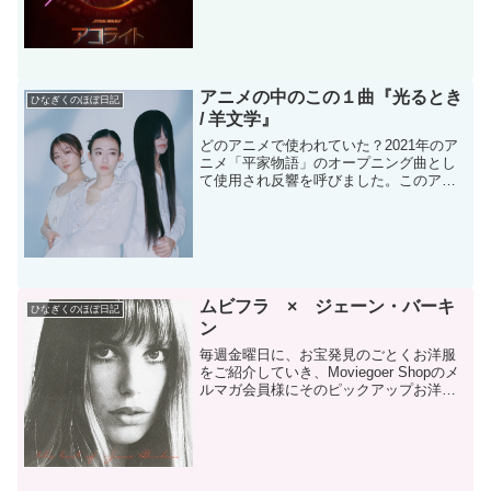
アニメの中のこの１曲『光るとき
ひなぎくのほぼ日記
/ 羊文学』
どのアニメで使われていた？2021年のア
ニメ「平家物語」のオープニング曲とし
て使用され反響を呼びました。このアニ
メは古川日出男による「平家物語」の現
代語釈をもとに描かれたアニメで、制作
はサイエンスSARU。現在『ダンダダダ
ン』でも最強にかっ...
ムビフラ × ジェーン・バーキ
ひなぎくのほぼ日記
ン
毎週金曜日に、お宝発見のごとくお洋服
をご紹介していき、Moviegoer Shopのメ
ルマガ会員様にそのピックアップお洋服
をお得にゲットできるクーポンコードを
お贈りするムビゴフライデー(^0^)/企画。
7月16日、ジェーン・バーキンが亡くな...