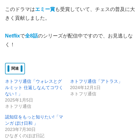
このドラマは
エミー賞
も受賞していて、チェスの普及に大
きく貢献しました。
Netflix
で
全8話
のシリーズが配信中ですので、お見逃しな
く！
関連
ネトフリ通信「ウォレスとグ
ネトフリ通信「アトラス」
ルミット 仕返しなんてコワく
2024年12月1日
ない！」
ネトフリ通信
2025年1月5日
ネトフリ通信
認知症をもっと知りたい!「マ
ンガ ぼけ日和 」
2023年7月30日
ひなぎくのほぼ日記