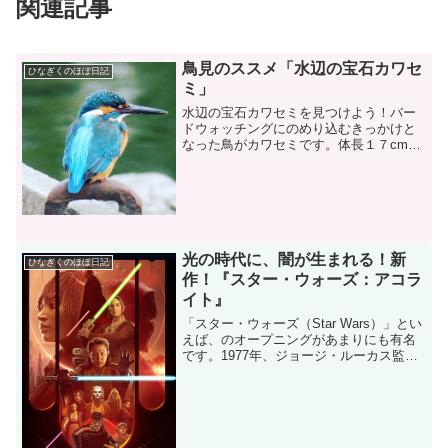
関連記事
鳥見のススメ「水辺の宝石カワセ
ひなぎくのほぼ日記
ミ」
水辺の宝石カワセミを見つけよう！バー
ドウォッチングにのめり込むきっかけと
なった鳥がカワセミです。体長１７cm。
スズメより少し大きいですが、とても小
さいので見つけにくいです。この写真
は、餌の小魚をとるため池にダイブした
直後のカワセミ。水辺の宝...
光の時代に、闇が生まれる！新
ひなぎくのほぼ日記
作！『スター・ウォーズ：アコラ
イト』
「スター・ウォーズ（Star Wars）」とい
えば、のオープニングがあまりにも有名
です。1977年、ジョージ・ルーカス監督
によって製作された「スター・ウォーズ
／新たなる希望 (エピソード4)」によって
始まった、壮大なスペースオペラシリー
ズ...