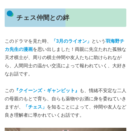
チェス仲間との絆
このドラマを見た時、
「3月のライオン」
という
羽海野チ
カ先生の漫画
を思い出しました！両親に先立たれた孤独な
天才棋士が、周りの棋士仲間や友人たちに助けられなが
ら、人間同士の温かい交流によって報われていく、大好き
なお話です。
この
『クイーンズ・ギャンビット』
も、情緒不安定な二人
の母親のもとで育ち、自らも薬物やお酒に身を委ねていき
ますが、
「チェス」
を知ることによって、仲間や友人など
良き理解者に導かれていくお話です。