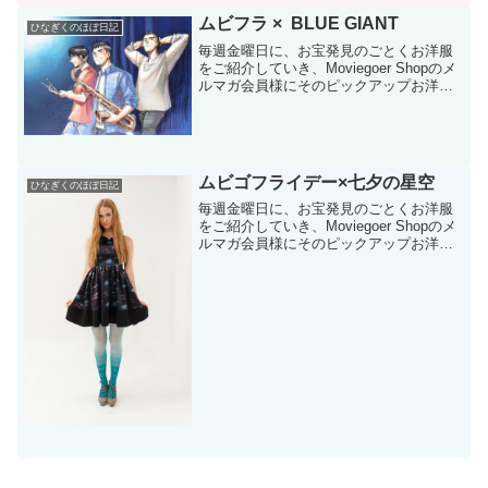
ムビフラ × BLUE GIANT
ひなぎくのほぼ日記
毎週金曜日に、お宝発見のごとくお洋服
をご紹介していき、Moviegoer Shopのメ
ルマガ会員様にそのピックアップお洋服
をお得にゲットできるクーポンコードを
お贈りするムビゴフライデー(^0^)/企画。
今週鑑賞した映画『BLUE GIANT...
ムビゴフライデー×七夕の星空
ひなぎくのほぼ日記
毎週金曜日に、お宝発見のごとくお洋服
をご紹介していき、Moviegoer Shopのメ
ルマガ会員様にそのピックアップお洋服
をお得にゲットできるクーポンコードを
お贈りするムビゴフライデー(^0^)/企画。
今日は7月7日、七夕ですね！七夕とい
え...