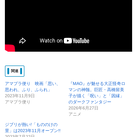
関連
アマプラ便り 映画「思い、
『MAO』が魅せる大正怪奇ロ
思われ、ふり、ふられ」
マンの神髄。巨匠・高橋留美
2023年11月9日
子が描く「呪い」と「因縁」
アマプラ便り
のダークファンタジー
2026年6月27日
アニメ
ジブリが熱い!「もののけの
里」は2023年11月オープン!!
2023年7月22日