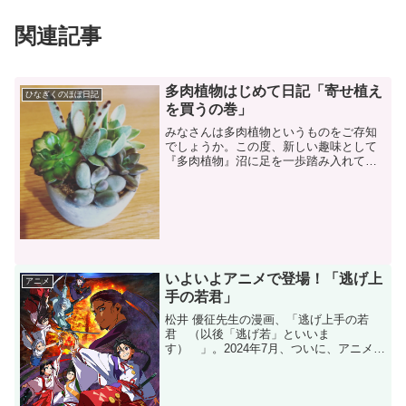
関連記事
多肉植物はじめて日記「寄せ植え
ひなぎくのほぼ日記
を買うの巻」
みなさんは多肉植物というものをご存知
でしょうか。この度、新しい趣味として
『多肉植物』沼に足を一歩踏み入れてし
まいました。ブログでは初心者目線で、
挑戦や失敗など記録して行けたらなあと
思っています。第1回目は『寄せ植えを買
う』です。多肉植物って...
いよいよアニメで登場！「逃げ上
アニメ
手の若君」
松井 優征先生の漫画、「逃げ上手の若
君 （以後「逃げ若」といいま
す） 」。2024年7月、ついに、アニメ放
送が開始されました！「逃げ若」ファン
の筆者としては、アニメ放送開始を祝し
て、「逃げ若」についてご紹介したいと