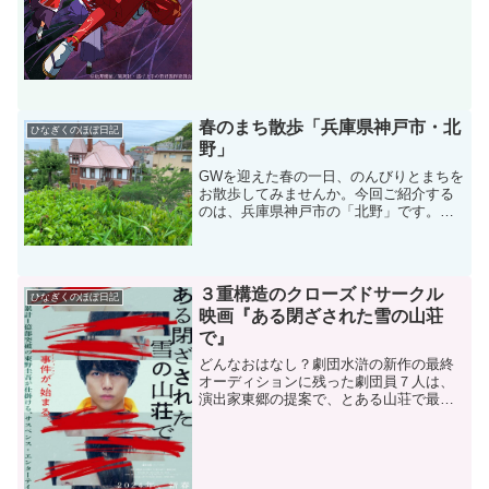
思います。物語源頼朝によっ...
春のまち散歩「兵庫県神戸市・北
ひなぎくのほぼ日記
野」
GWを迎えた春の一日、のんびりとまちを
お散歩してみませんか。今回ご紹介する
のは、兵庫県神戸市の「北野」です。三
宮から北側へ坂を登ったところにある北
野エリアには、1868年の神戸開港以降、
神戸にやって来た外国人が住居を構え、
今も明治・大正時代...
３重構造のクローズドサークル
ひなぎくのほぼ日記
映画『ある閉ざされた雪の山荘
で』
どんなおはなし？劇団水滸の新作の最終
オーディションに残った劇団員７人は、
演出家東郷の提案で、とある山荘で最終
審査を行うため４日間を共に過ごすこと
になる。その山荘は「閉ざされた雪の山
荘」という設定で、劇団員たちはその敷
地から出ることを禁止され...