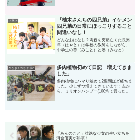
『柚木さんちの四兄弟』イケメン
ドラマ
四兄弟の日常にほっこりすること
間違いなし！
どんなおはなし？両親を突然亡くた長男
隼（はやと）は学校の教師をしながら、
中学生の尊（みこと）と湊（みなと）、
小学生の岳（がくと）の３人の弟たちの
世話をしながら楽しく暮らしている。し
かし、両親を亡くした当時は大学生で、
多肉植物初めて日記「増えてきま
ひなぎくのほぼ日記
弟たちの世話をしていくに...
した」
多肉植物にハマり始めて2週間ほど経ちま
した。少しずつ増えてきています！左か
ら、ミリオンバンブー(100均で買った子
が成長しました。2年目くらいです)、エ
ケベリアのダークエルフ(黒くてかっこい
エケベリア)、ハオルチア十二の巻(シマシ
マがかっこ...
「あんのこと」壮絶な少女の生い立ちを
河合優実が熱演！