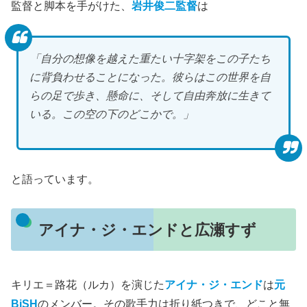
監督と脚本を手がけた、
岩井俊二監督
は
「自分の想像を越えた重たい十字架をこの子たち
に背負わせることになった。彼らはこの世界を自
らの足で歩き、懸命に、そして自由奔放に生きて
いる。この空の下のどこかで。」
と語っています。
アイナ・ジ・エンドと広瀬すず
キリエ＝路花（ルカ）を演じた
アイナ・ジ・エンド
は
元
BiSH
のメンバー。その歌手力は折り紙つきで、どこと無