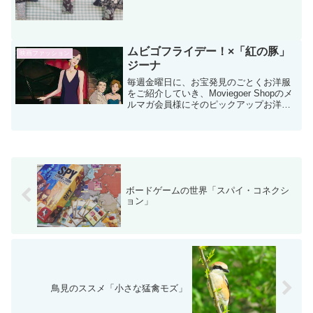
画」。今回はクリスマスキャンペーンと
あわ...
ムビゴフライデー！×「紅の豚」
映画ファッション
ジーナ
毎週金曜日に、お宝発見のごとくお洋服
をご紹介していき、Moviegoer Shopのメ
ルマガ会員様にそのピックアップお洋服
をお得にゲットできるクーポンコードを
お贈りするムビゴフライデー(^0^)/企画。
スタジオジブリの世界を表現した公園が
「...
ボードゲームの世界「スパイ・コネクシ
ョン」
鳥見のススメ「小さな猛禽モズ」