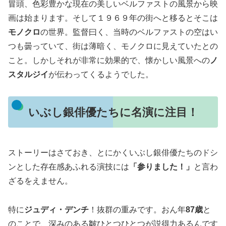
冒頭、色彩豊かな現在の美しいベルファストの風景から映
画は始まります。そして１９６９年の街へと移るとそこは
モノクロ
の世界。監督曰く、当時のベルファストの空はい
つも曇っていて、街は薄暗く、モノクロに見えていたとの
こと。しかしそれが非常に効果的で、懐かしい風景への
ノ
スタルジイ
が伝わってくるようでした。
いぶし銀俳優たちに名演に注目！
ストーリーはさておき、とにかくいぶし銀俳優たちのドシ
ンとした存在感あふれる演技には
「参りました！」
と言わ
ざるをえません。
特に
ジュディ・デンチ
！抜群の重みです。おん年
87歳
と
のことで、深みのある皺ひとつひとつが説得力あるんです