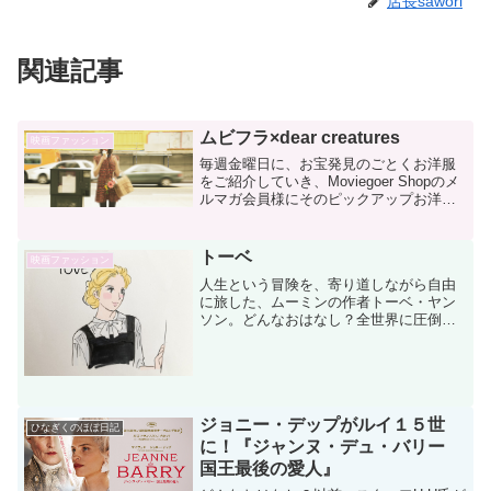
店長sawori
関連記事
ムビフラ×dear creatures
映画ファッション
毎週金曜日に、お宝発見のごとくお洋服
をご紹介していき、Moviegoer Shopのメ
ルマガ会員様にそのピックアップお洋服
をお得にゲットできるクーポンコードを
お贈りするムビゴフライデー(^0^)/企画。
今週はdear creaturesとい...
トーベ
映画ファッション
人生という冒険を、寄り道しながら自由
に旅した、ムーミンの作者トーベ・ヤン
ソン。どんなおはなし？全世界に圧倒的
人気を誇るムーミントロールの生みの
親、画家であり作家のトーベ・ヤンソン
の半生を描いたお話です。魅力その１・
トーベのことを知れる！お父...
ジョニー・デップがルイ１５世
ひなぎくのほぼ日記
に！『ジャンヌ・デュ・バリー
国王最後の愛人』