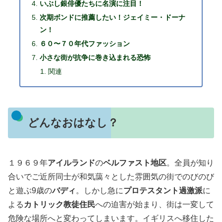
いぶし銀俳優たちに名演に注目！
次期ボンドに推薦したい！ジェイミー・ドーナ
ン！
６０〜７０年代ファッション
小さな街が抗争に巻き込まれる恐怖
関連
どんなおはなし？
１９６９年
アイルランド
の
ベルファスト地区
。全員が知り
合いでご近所同士が和気藹々とした雰囲気の街でのびのび
と遊ぶ9歳の
バディ
。しかし急に
プロテスタント過激派
に
よる
カトリック教徒住民
への迫害が始まり、街は一変して
危険な場所へと変わってしまいます。イギリスへ移住した