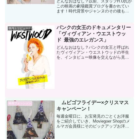
どんなおはなし？以前、スタッフH.U氏が
この映画の劇場鑑賞ブログを書かれてい
ます！時代背景やジャンヌのその後も書
かれてありますので、ぜひ合わせてお読
みください！１８世紀フランス。ジャン
ヌ（マイウェン）は貧しい家庭に生ま
パンクの女王のドキュメンタリー
映画トリビュート
れ、幼い頃は修道院で読...
「ヴィヴィアン・ウエストウッ
ド 最強のエレガンス」
どんなおはなし？パンクの女王と呼ばれ
たヴィヴィアン・ウエストウッドの半生
を、インタビュー映像を交えながら見せ
るドキュメンタリー。ブランドヒストリ
ーヴィヴィアンといえばパンクでゴージ
ャスなハイブランドというイメージです
が、小さなお店から歴史は...
ムビゴフライデー×クリスマス
映画ファッション
キャンペーン！
毎週金曜日に、お宝発見のごとくお洋服
をご紹介していき、Moviegoer Shopのメ
ルマガ会員様にそのピックアップお洋服
をお得にゲットできるクーポンコードを
お贈りする「ムビゴフライデー(^0^)/企