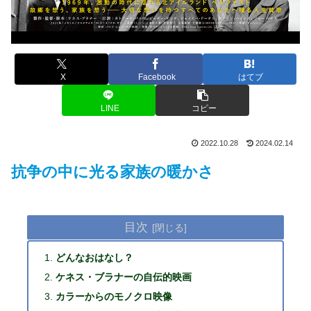
X
Facebook
はてブ
LINE
コピー
2022.10.28
2024.02.14
抗争の中に光る家族の暖かさ
目次
どんなおはなし？
ケネス・ブラナーの自伝的映画
カラーからのモノクロ映像