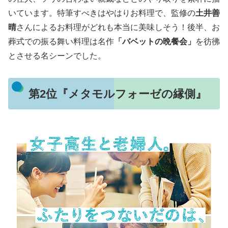
いています。特筆すべきはやはりお料理で、監修の
土井善
晴
さんによるお料理がどれも本当に美味しそう！後半、お
葬式での振る舞い料理は名作
「バベットの晩餐会」
を彷彿
とさせる名シーンでした。
第2位『メタモルフォーゼの縁側』