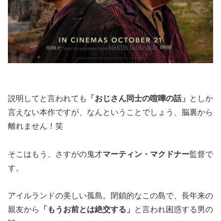
説明してと言われても
「おじさん同士の喧嘩の話」
としか
言えない本作ですが、なんということでしょう、脳裏から
離れません！笑
そこはもう、さすがの鬼才
マーティン・マクドナー
監督で
す。
アイルランドの美しい孤島。閉鎖的なこの島で、長年来の
親友から
「もう
お前とは
絶交する」
と言われ困惑する男の