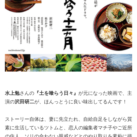
水上勉
さんの
『土を喰らう日々』
が元になった映画で、主
演の
沢田研二
が、ほんっとうに良い味出してるんです！
ストーリー自体は、妻に先立たれ、自給自足をしながら質
素に生活しているツトムと、恋人の編集者マチ子やご近所
の住人、ソリの合わない親戚などとのやり取りを素朴に描