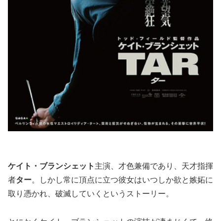
ケイト・ブランシェット
主演、才色兼備であり、天才指揮
者
ター
。しかし常に頂点に立つ彼女はいつしか欲と嫉妬に
取り憑かれ、破滅していくというストーリー。