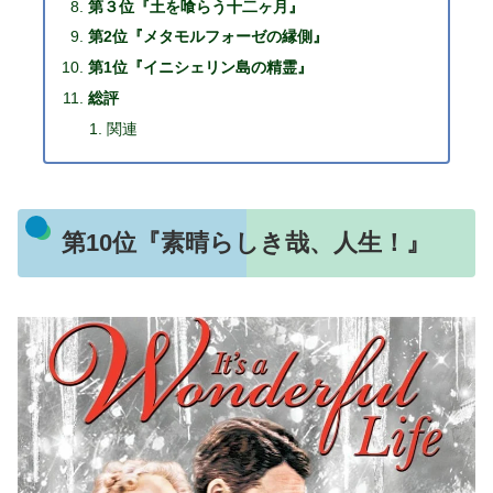
第３位『土を喰らう十二ヶ月』
第2位『メタモルフォーゼの縁側』
第1位『イニシェリン島の精霊』
総評
関連
第10位『素晴らしき哉、人生！』