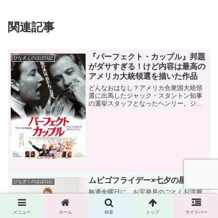
関連記事
『パーフェクト・カップル』邦題
ひなぎくのほぼ日記
がダサすぎる！けど内容は最高の
アメリカ大統領選を描いた作品
どんなおはなし？アメリカ合衆国大統領
選に出馬したジャック・スタントン知事
の選挙スタッフとなったヘンリー。ジャ
ックの人柄と器に惚れ込んでスタッフと
なったが、女性関係でスキャンダルの絶
えないジャックの尻拭いに奔走する。果
たしてジャックは大統領選...
ムビゴフライデー×七夕の星空
ひなぎくのほぼ日記
毎週金曜日に、お宝発見のごとくお洋服
をご紹介していき、Moviegoer Shopのメ
ルマガ会員様にそのピックアップお洋服
メニュー
ホーム
検索
トップ
サイドバー
をお得にゲットできるクーポンコードを