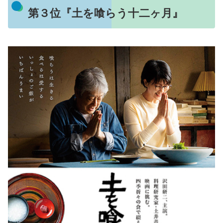
第３位『土を喰らう十二ヶ月』