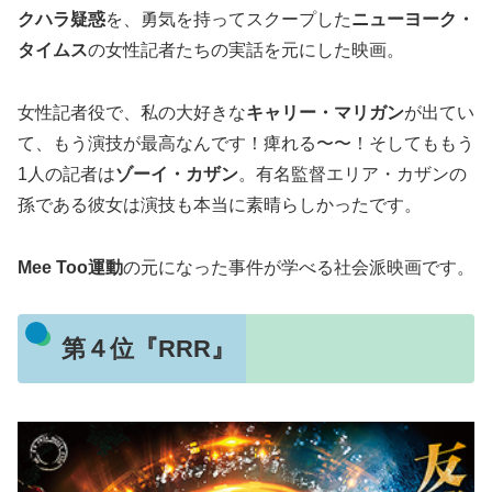
クハラ疑惑
を、勇気を持ってスクープした
ニューヨーク・
タイムス
の女性記者たちの実話を元にした映画。
女性記者役で、私の大好きな
キャリー・マリガン
が出てい
て、もう演技が最高なんです！痺れる〜〜！そしてももう
1人の記者は
ゾーイ・カザン
。有名監督エリア・カザンの
孫である彼女は演技も本当に素晴らしかったです。
Mee Too運動
の元になった事件が学べる社会派映画です。
第４位『RRR』