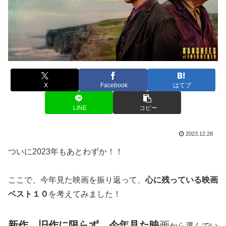
X
Facebook
はてブ
LINE
コピー
2023.12.28
ついに2023年もあとわずか！！
ここで、今年見た映画を振り返って、
心に残っている映画
ベスト１０
を考えてみました！
新作、旧作に限らず、今年見た映
画
から選んでい