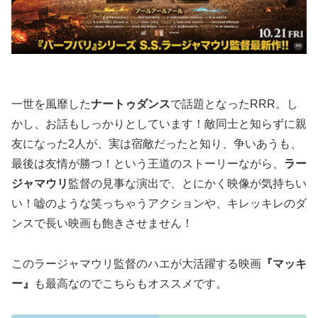
一世を風靡した
ナートゥダンス
で話題となったRRR。し
かし、お話もしっかりとしています！敵同士と知らずに親
友になった2人が、実は宿敵だったと知り、争いあうも、
最後は友情が勝つ！という王道のストーリーながら、
ラー
ジャマウリ
監督の見事な演出で、とにかく映像が気持ちい
い！嘘のような笑っちゃうアクションや、キレッキレのダ
ンスで長い映画も飽きさせません！
このラージャマウリ監督のハエが大活躍する映画
『マッキ
ー』
も最高なのでこちらもオススメです。