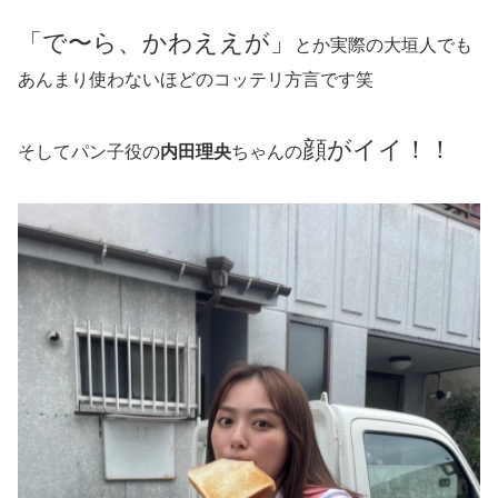
「で〜ら、かわええが」
とか実際の大垣人でも
あんまり使わないほどのコッテリ方言です笑
顔がイイ！！
そしてパン子役の
内田理央
ちゃんの