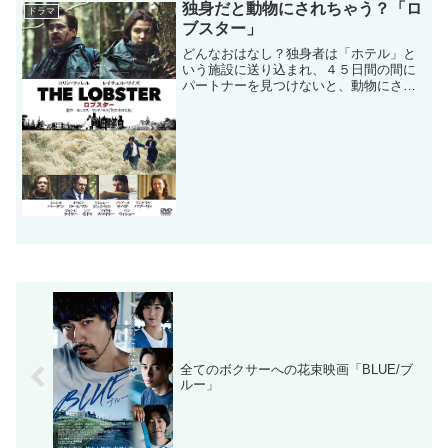
ことのない兄・基（もとい）のもとで1年
独身だと動物にされちゃう？「ロ
ドラマ
間暮らすことに・...
ブスター」
どんなおはなし？独身者は「ホテル」と
いう施設に送り込まれ、４５日間の間に
パートナーを見つけないと、動物にされ
てしまう・・・という世界。主人公デイ
ビット（コリン・ファレル）は、かつて
このホテルにいて犬になった兄とともに
このホテルにやってくる。...
全てのボクサーへの花束映画「BLUE/ブ
ルー」