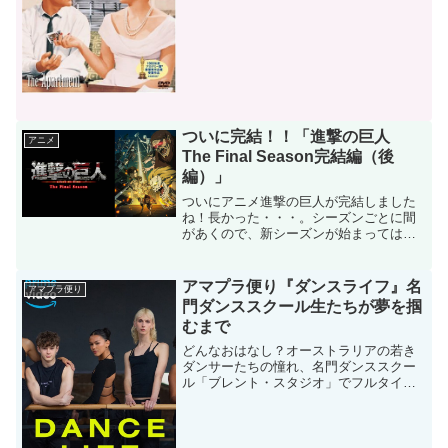
モンが出演しています。どんなお話ニュ
ーヨークの保険会社に勤め...
ついに完結！！「進撃の巨人
アニメ
The Final Season完結編（後
編）」
ついにアニメ進撃の巨人が完結しました
ね！長かった・・・。シーズンごとに間
があくので、新シーズンが始まっては、
前話を復習する・・・という日々もこれ
で本当に最後です！進撃の巨人てどんな
おはなし？かなり作り込まれたプロット
アマプラ便り『ダンスライフ』名
アマプラ便り
なので、サクッとは説明で...
門ダンススクール生たちが夢を掴
むまで
どんなおはなし？オーストラリアの若き
ダンサーたちの憧れ、名門ダンススクー
ル「ブレント・スタジオ」でフルタイム
クラスに入学した生徒たちのクラスレベ
ル分けや、イベント出場、卒業公演に密
着したリアリティ・ショー。とにかくレ
ベルが高く、中でも上位組...