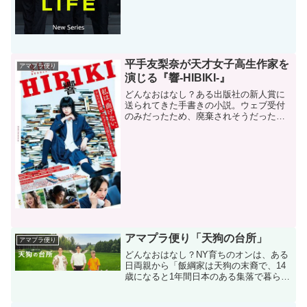
平手友梨奈が天才女子高生作家を
アマプラ便り
演じる『響-HIBIKI-』
どんなおはなし？ある出版社の新人賞に
送られてきた手書きの小説。ウェブ受付
のみだったため、廃棄されそうだったそ
の小説を、編集者の花井ふみが拾い上げ
て読んでみると、その圧倒的な才能に愕
然とする。ふみはその原稿をデータ化
し、ギリギリで新人賞に応募...
アマプラ便り「天狗の台所」
アマプラ便り
どんなおはなし？NY育ちのオンは、ある
日両親から「飯綱家は天狗の末裔で、14
歳になると1年間日本のある集落で暮らさ
なければならない」と告げられる。日本
のど田舎で、生まれてから一度も会った