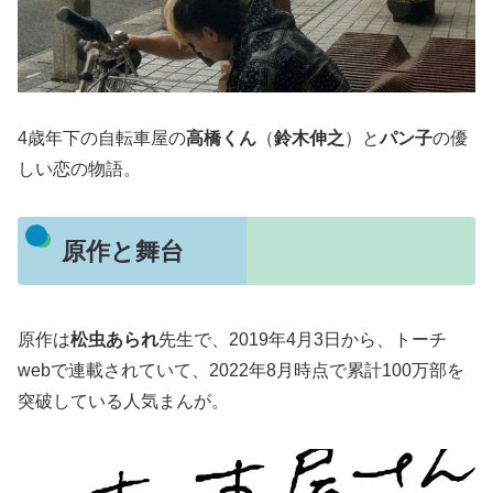
4歳年下の自転車屋の
高橋くん
（
鈴木伸之
）と
パン子
の優
しい恋の物語。
原作と舞台
原作は
松虫あられ
先生で、2019年4月3日から、トーチ
webで連載されていて、2022年8月時点で累計100万部を
突破している人気まんが。